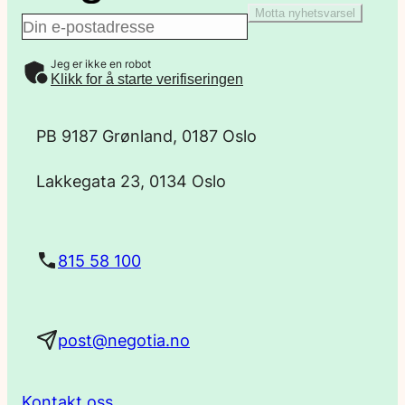
Motta nyhetsvarsel
E
Jeg er ikke en robot
-
Klikk for å starte verifiseringen
p
PB 9187 Grønland, 0187 Oslo
o
Lakkegata 23, 0134 Oslo
s
t
815 58 100
a
post@negotia.no
d
r
Kontakt oss