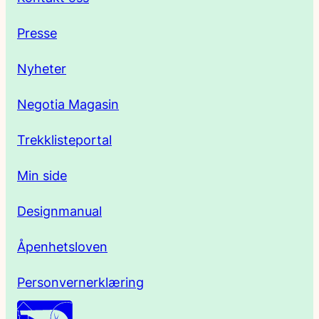
e
Presse
s
Nyheter
s
Negotia Magasin
e
Trekklisteportal
Min side
Designmanual
Åpenhetsloven
Personvernerklæring