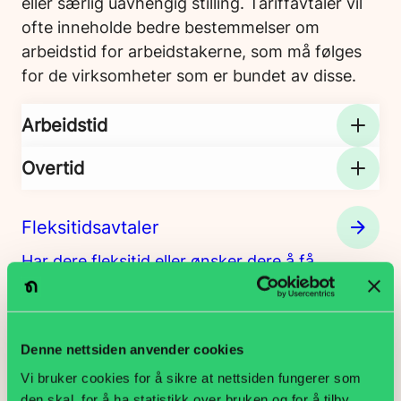
eller særlig uavhengig stilling. Tariffavtaler vil
ofte inneholde bedre bestemmelser om
arbeidstid for arbeidstakerne, som må følges
for de virksomheter som er bundet av disse.
Arbeidstid
Overtid
Fleksitidsavtaler
Har dere fleksitid eller ønsker dere å få
fleksitid i bedriften?
Når er reisetid arbeidstid?
Denne nettsiden anvender cookies
Skal tiden du bruker på arbeidsreiser
anses som arbeidstid? Og har du krav på
Vi bruker cookies for å sikre at nettsiden fungerer som
den skal, for å ha statistikk over bruken og for å tilby