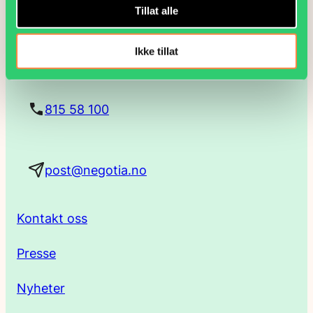
Tillat alle
PB 9187 Grønland, 0187 Oslo
o
Lakkegata 23, 0134 Oslo
Ikke tillat
s
t
815 58 100
a
post@negotia.no
d
r
Kontakt oss
e
Presse
s
Nyheter
s