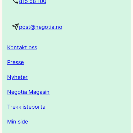
815 58 100
a
post@negotia.no
d
r
Kontakt oss
e
Presse
s
Nyheter
s
Negotia Magasin
e
Trekklisteportal
Min side