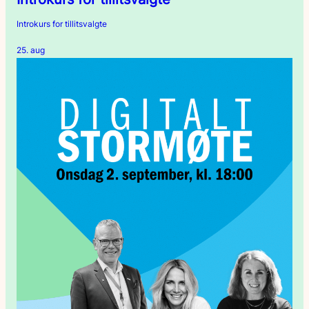
Introkurs for tillitsvalgte
25. aug