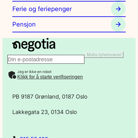
Ferie og feriepenger
Pensjon
Motta nyhetsvarsel
E
Jeg er ikke en robot
-
Klikk for å starte verifiseringen
p
PB 9187 Grønland, 0187 Oslo
o
Lakkegata 23, 0134 Oslo
s
t