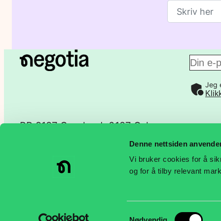
E
Jeg 
-
Klik
p
PB 9187 Grønland, 0187 Oslo
o
Denne nettsiden anvende
Lakkegata 23, 0134 Oslo
Vi bruker cookies for å sik
s
og for å tilby relevant ma
t
815 58 100
Samtykkevalg
Nødvendig