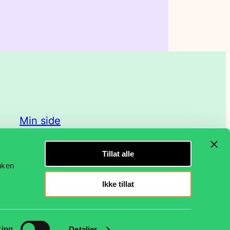
Min side
Designmanual
Tillat alle
ruken
Åpenhetsloven
Ikke tillat
Personvernerklæring
ring
Detaljer