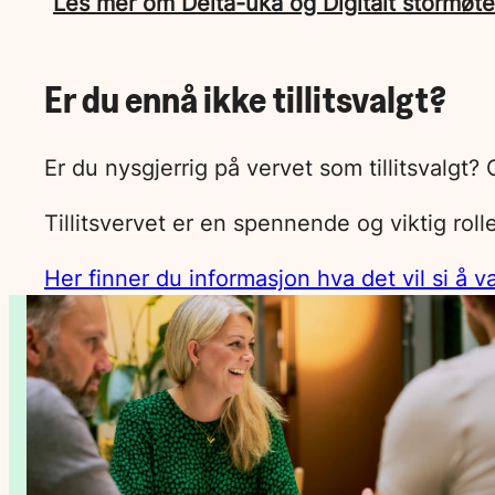
Les mer om Delta-uka og Digitalt stormøte
Er du ennå ikke tillitsvalgt?
Er du nysgjerrig på vervet som tillitsvalgt?
Tillitsvervet er en spennende og viktig rol
Her finner du informasjon hva det vil si å væ