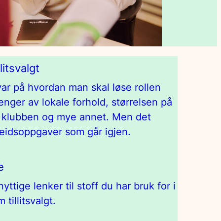
itsvalgt
var på hvordan man skal løse rollen
henger av lokale forhold, størrelsen på
på klubben og mye annet. Men det
beidsoppgaver som går igjen.
e
ttige lenker til stoff du har bruk for i
 tillitsvalgt.