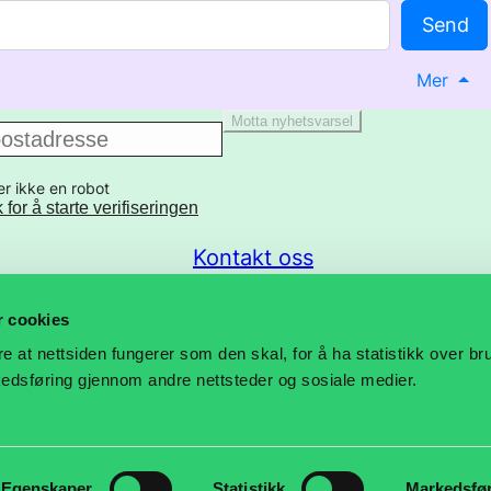
Send
Mer
Motta nyhetsvarsel
er ikke en robot
k for å starte verifiseringen
Kontakt oss
Presse
r cookies
re at nettsiden fungerer som den skal, for å ha statistikk over b
Nyheter
rkedsføring gjennom andre nettsteder og sosiale medier.
Negotia Magasin
Egenskaper
Statistikk
Markedsfø