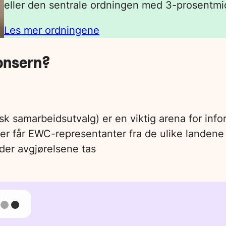
eller den sentrale ordningen med 3-prosentmid
Les mer ordningene
konsern?
samarbeidsutvalg) er en viktig arena for infor
Her får EWC-representanter fra de ulike landene 
 der avgjørelsene tas
nter på svar