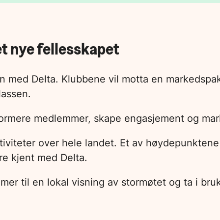
t nye fellesskapet
en med Delta. Klubbene vil motta en markedspak
lassen.
å informere medlemmer, skape engasjement og mark
iviteter over hele landet. Et av høydepunktene
re kjent med Delta.
er til en lokal visning av stormøtet og ta i bru