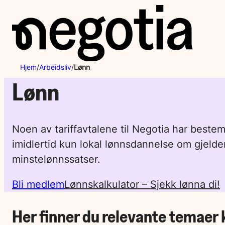
Hopp
til
innhold
Hjem
/
Arbeidsliv
/
Lønn
Lønn
Noen av tariffavtalene til Negotia har beste
imidlertid kun lokal lønnsdannelse om gjelder
minstelønnssatser.
Bli medlem
Lønnskalkulator – Sjekk lønna di!
Her finner du relevante temaer k