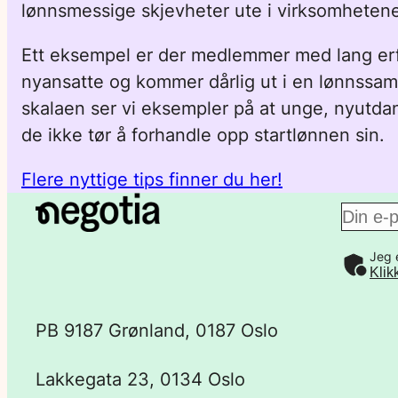
lønnsmessige skjevheter ute i virksomheten
Ett eksempel er der medlemmer med lang erfar
nyansatte og kommer dårlig ut i en lønnssam
skalaen ser vi eksempler på at unge, nyutda
de ikke tør å forhandle opp startlønnen sin.
Flere nyttige tips finner du her!
E
Jeg 
-
Klik
p
PB 9187 Grønland, 0187 Oslo
o
Lakkegata 23, 0134 Oslo