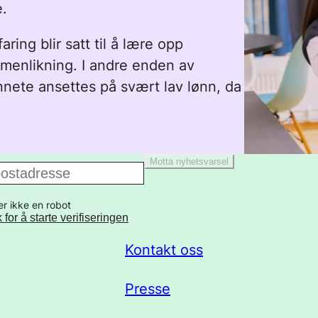
e.
ing blir satt til å lære opp
menlikning. I andre enden av
nnete ansettes på svært lav lønn, da
Motta nyhetsvarsel
er ikke en robot
k for å starte verifiseringen
Kontakt oss
Presse