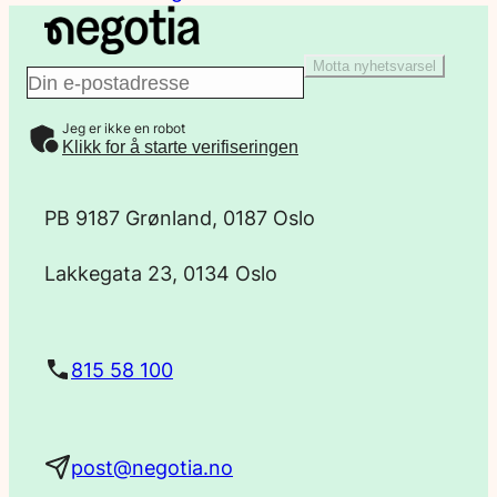
Motta nyhetsvarsel
E
Jeg er ikke en robot
-
Klikk for å starte verifiseringen
p
PB 9187 Grønland, 0187 Oslo
o
Lakkegata 23, 0134 Oslo
s
t
815 58 100
a
post@negotia.no
d