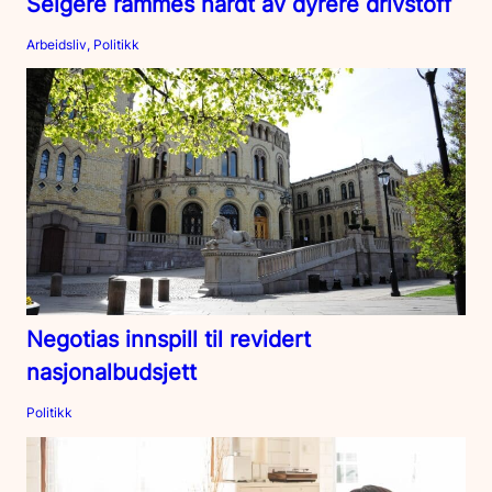
Selgere rammes hardt av dyrere drivstoff
Arbeidsliv, Politikk
Negotias innspill til revidert
nasjonalbudsjett
Politikk