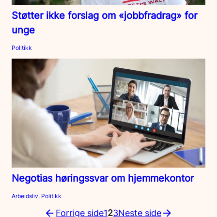
Støtter ikke forslag om «jobbfradrag» for
unge
Politikk
Negotias høringssvar om hjemmekontor
Arbeidsliv, Politikk
Forrige side
1
2
3
Neste side