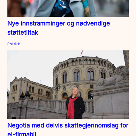
Nye innstramminger og nødvendige
støttetiltak
Politikk
Negotia med delvis skattegjennomslag for
el-firmabil