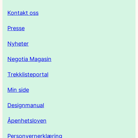
r
Kontakt oss
e
Presse
s
Nyheter
s
Negotia Magasin
e
Trekklisteportal
Min side
Designmanual
Åpenhetsloven
Personvernerklæring