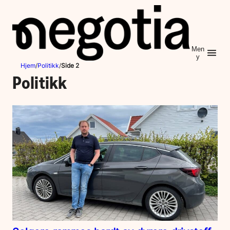
Hopp
til
innhold
Men
y
Hjem
/
Politikk
/
Side 2
Politikk