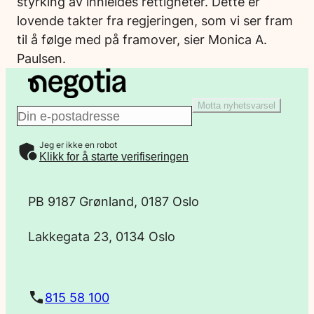
styrking av innleides rettigheter. Dette er
lovende takter fra regjeringen, som vi ser fram
til å følge med på framover, sier Monica A.
Paulsen.
Motta nyhetsvarsel
E
Jeg er ikke en robot
-
Klikk for å starte verifiseringen
p
PB 9187 Grønland, 0187 Oslo
o
Lakkegata 23, 0134 Oslo
s
t
815 58 100