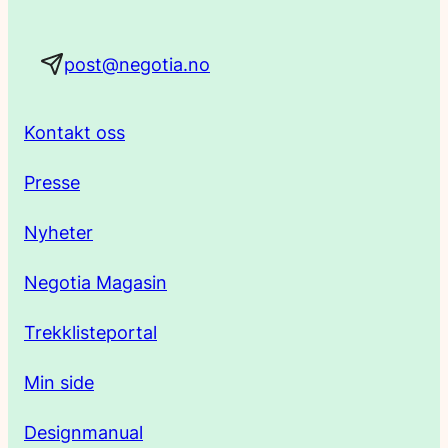
a
post@negotia.no
d
r
Kontakt oss
e
Presse
s
Nyheter
s
Negotia Magasin
e
Trekklisteportal
Min side
Designmanual