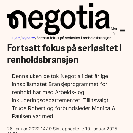
Hopp
til
innhold
Men
y
Hjem
/
Nyheter
/
Fortsatt fokus på seriøsitet i renholdsbransjen
Fortsatt fokus på seriøsitet i
renholdsbransjen
Denne uken deltok Negotia i det årlige
innspillsmøtet Bransjeprogrammet for
renhold har med Arbeids- og
inkluderingsdepartementet. Tillitsvalgt
Trude Robert og forbundsleder Monica A.
Paulsen var med.
Lagt
26. januar 2022 14:19
Sist oppdatert:
10. januar 2025
ut