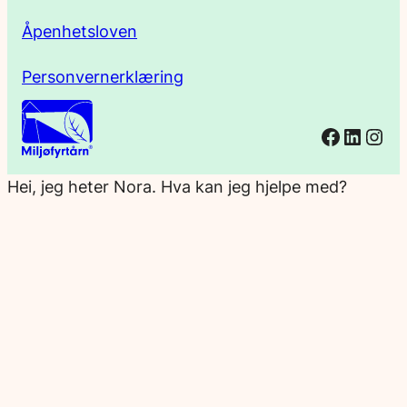
Åpenhetsloven
Personvernerklæring
Facebo
Linked
Ins
Hei, jeg heter Nora. Hva kan jeg hjelpe med?