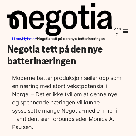
Hopp
til
innhold
Men
y
Hjem
/
Nyheter
/
Negotia tett på den nye batterinæringen
Negotia tett på den nye
batterinæringen
Moderne batteriproduksjon seiler opp som
en næring med stort vekstpotensial i
Norge. – Det er ikke tvil om at denne nye
og spennende næringen vil kunne
sysselsette mange Negotia-medlemmer i
framtiden, sier forbundsleder Monica A.
Paulsen.