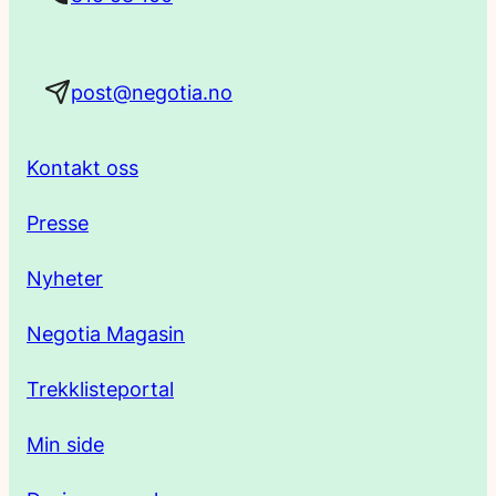
a
post@negotia.no
d
r
Kontakt oss
e
Presse
s
Nyheter
s
Negotia Magasin
e
Trekklisteportal
Min side