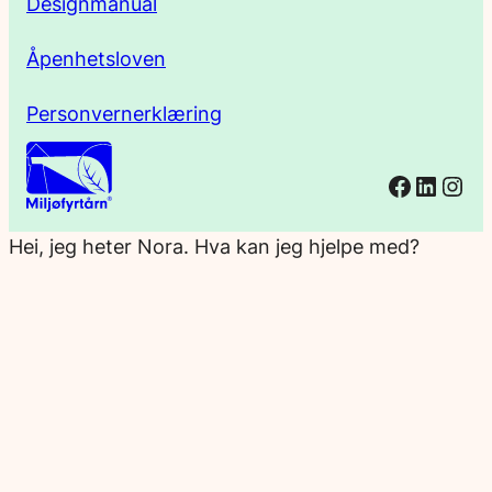
Designmanual
Åpenhetsloven
Personvernerklæring
Facebo
Linked
Ins
Hei, jeg heter Nora. Hva kan jeg hjelpe med?