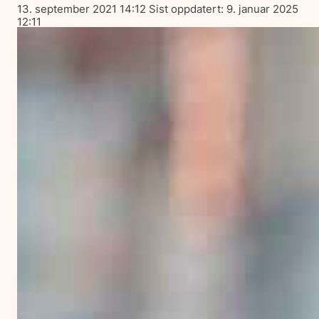
Lagt
13. september 2021 14:12
Sist oppdatert:
9. januar 2025
ut
12:11
på