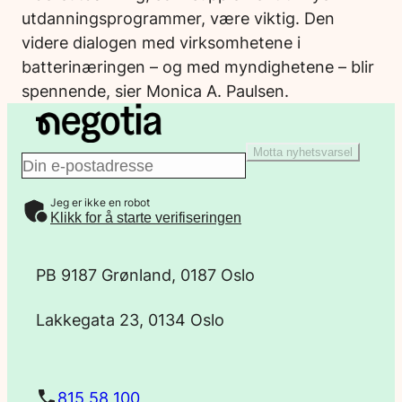
utdanningsprogrammer, være viktig. Den
videre dialogen med virksomhetene i
batterinæringen – og med myndighetene – blir
spennende, sier Monica A. Paulsen.
Motta nyhetsvarsel
E
Jeg er ikke en robot
-
Klikk for å starte verifiseringen
p
PB 9187 Grønland, 0187 Oslo
o
Lakkegata 23, 0134 Oslo
s
t
815 58 100