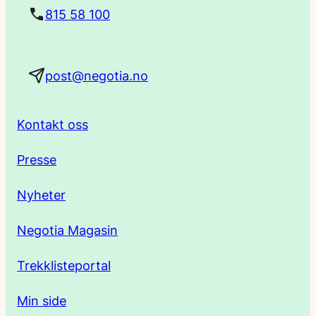
t
815 58 100
a
post@negotia.no
d
r
Kontakt oss
e
Presse
s
Nyheter
s
Negotia Magasin
e
Trekklisteportal
Min side