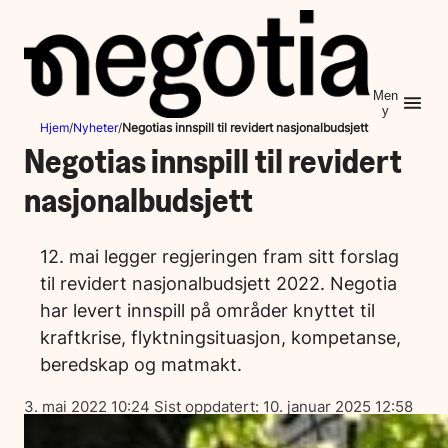
Hopp
til
innhold
Men
y
Hjem
/
Nyheter
/
Negotias innspill til revidert nasjonalbudsjett
Negotias innspill til revidert
nasjonalbudsjett
12. mai legger regjeringen fram sitt forslag
til revidert nasjonalbudsjett 2022. Negotia
har levert innspill på områder knyttet til
kraftkrise, flyktningsituasjon, kompetanse,
beredskap og matmakt.
Lagt
3. mai 2022 10:24
Sist oppdatert:
10. januar 2025 12:58
ut
på