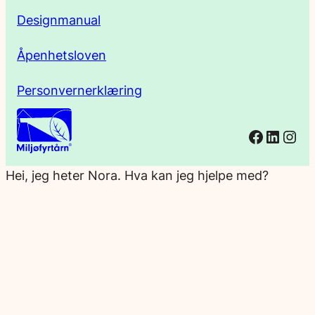
Designmanual
Åpenhetsloven
Personvernerklæring
Facebo
Linked
Ins
Hei, jeg heter Nora. Hva kan jeg hjelpe med?