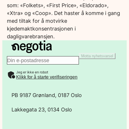
som: «Folkets», «First Price», «Eldorado»,
«Xtra» og «Coop». Det haster å komme i gang
med tiltak for å motvirke
kjedemaktkonsentrasjonen i
dagligvarebransjen.
Motta nyhetsvarsel
E
Jeg er ikke en robot
-
Klikk for å starte verifiseringen
p
PB 9187 Grønland, 0187 Oslo
o
Lakkegata 23, 0134 Oslo
s