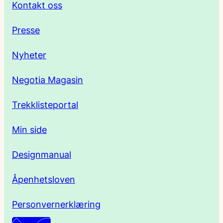
Kontakt oss
e
Presse
s
Nyheter
s
Negotia Magasin
e
Trekklisteportal
Min side
Designmanual
Åpenhetsloven
Personvernerklæring