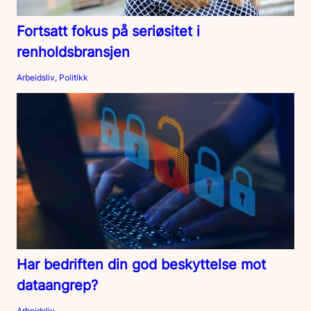
Fortsatt fokus på seriøsitet i
renholdsbransjen
Arbeidsliv, Politikk
Har bedriften din god beskyttelse mot
dataangrep?
Arbeidsliv