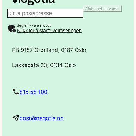
Motta nyhetsvarsel
E
Jeg er ikke en robot
-
Klikk for å starte verifiseringen
p
PB 9187 Grønland, 0187 Oslo
o
Lakkegata 23, 0134 Oslo
s
t
815 58 100
a
post@negotia.no
d
r