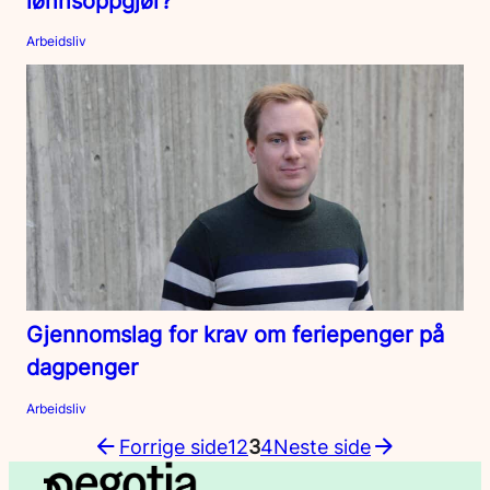
lønnsoppgjør?
Arbeidsliv
Gjennomslag for krav om feriepenger på
dagpenger
Arbeidsliv
Forrige side
1
2
3
4
Neste side