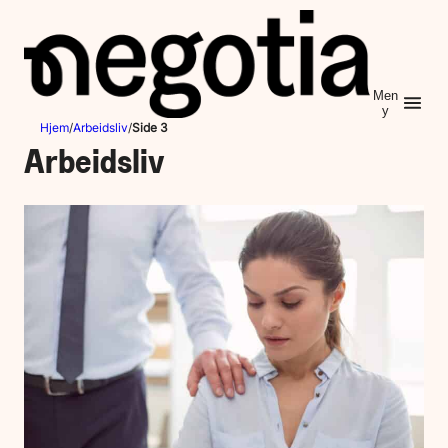
Hopp
til
innhold
Men
y
Hjem
/
Arbeidsliv
/
Side 3
Arbeidsliv