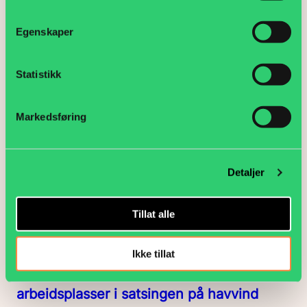
Egenskaper
YS skuffet over at permitteringsordningen
kun forlenges til 1. november
Statistikk
Arbeidsliv, Politikk
Markedsføring
Detaljer
Tillat alle
Ikke tillat
Negotia vil ha tydeligere fokus på norske
arbeidsplasser i satsingen på havvind