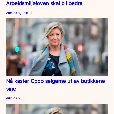
Arbeidsmiljøloven skal bli bedre
Arbeidsliv, Politikk
Nå kaster Coop selgerne ut av butikkene
sine
Arbeidsliv