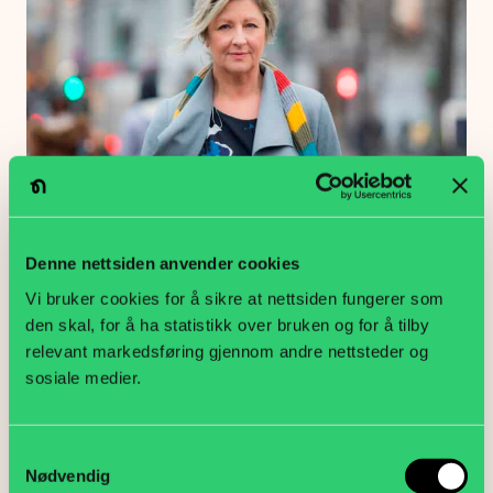
Negotia tett på den nye batterinæringen
Denne nettsiden anvender cookies
Arbeidsliv, Politikk
Vi bruker cookies for å sikre at nettsiden fungerer som
den skal, for å ha statistikk over bruken og for å tilby
relevant markedsføring gjennom andre nettsteder og
sosiale medier.
Samtykkevalg
Nødvendig