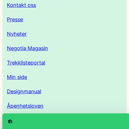
r
Kontakt oss
e
Presse
s
Nyheter
s
Negotia Magasin
e
Trekklisteportal
Min side
Designmanual
Åpenhetsloven
Personvernerklæring