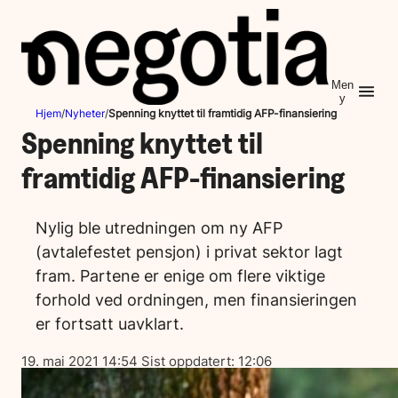
Hopp
til
innhold
Men
y
Hjem
/
Nyheter
/
Spenning knyttet til framtidig AFP-finansiering
Spenning knyttet til
framtidig AFP-finansiering
Nylig ble utredningen om ny AFP
(avtalefestet pensjon) i privat sektor lagt
fram. Partene er enige om flere viktige
forhold ved ordningen, men finansieringen
er fortsatt uavklart.
Lagt
19. mai 2021 14:54
Sist oppdatert:
12:06
ut
på