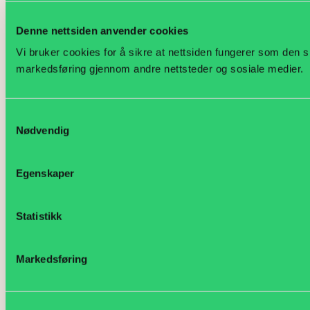
Facebo
Linked
Ins
Denne nettsiden anvender cookies
Vi bruker cookies for å sikre at nettsiden fungerer som den ska
Hei, jeg heter Nora. Hva kan jeg hjelpe med?
markedsføring gjennom andre nettsteder og sosiale medier.
Samtykkevalg
Nødvendig
Egenskaper
Statistikk
Markedsføring