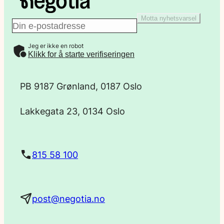
Motta nyhetsvarsel
E
Jeg er ikke en robot
-
Klikk for å starte verifiseringen
p
PB 9187 Grønland, 0187 Oslo
o
Lakkegata 23, 0134 Oslo
s
t
815 58 100
a
post@negotia.no
d