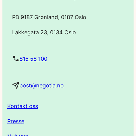
p
PB 9187 Grønland, 0187 Oslo
o
Lakkegata 23, 0134 Oslo
s
t
815 58 100
a
post@negotia.no
d
r
Kontakt oss
e
Presse
s