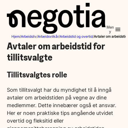
Hopp
til
innhold
Men
y
Hjem
/
Arbeidsliv
/
Arbeidsvilkår
/
Arbeidstid og overtid
/
Avtaler om arbeidstid f
Avtaler om arbeidstid for
tillitsvalgte
Tillitsvalgtes rolle
Som tillitsvalgt har du myndighet til å inngå
avtaler om arbeidstiden på vegne av dine
medlemmer. Dette innebærer også et ansvar.
Her er noen praktiske tips angående utvidet
overtid og fleksitid eller