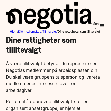
Hopp
til
innhold
Men
y
Hjem
/
Ditt medlemskap
/
Tillitsvalgt
/
Dine rettigheter som tillitsvalgt
Dine rettigheter som
tillitsvalgt
Å være tillitsvalgt betyr at du representerer
Negotias medlemmer på arbeidsplassen din.
Du skal være gruppens talsperson og ivareta
medlemmenes interesser overfor
arbeidsgiver.
Retten til å oppnevne tillitsvalgte for en
organisert ansattgruppe, er hjemlet