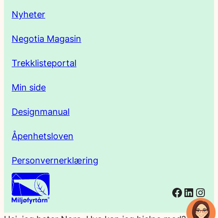
s
Nyheter
s
Negotia Magasin
e
Trekklisteportal
Min side
Designmanual
Åpenhetsloven
Personvernerklæring
Facebo
Linked
Ins