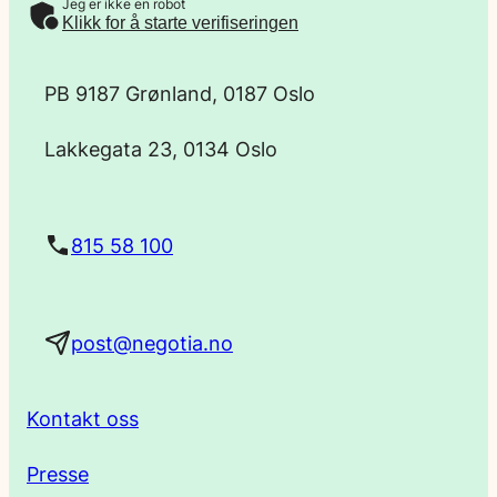
Jeg er ikke en robot
-
Klikk for å starte verifiseringen
p
PB 9187 Grønland, 0187 Oslo
o
Lakkegata 23, 0134 Oslo
s
t
815 58 100
a
post@negotia.no
d
r
Kontakt oss
e
Presse