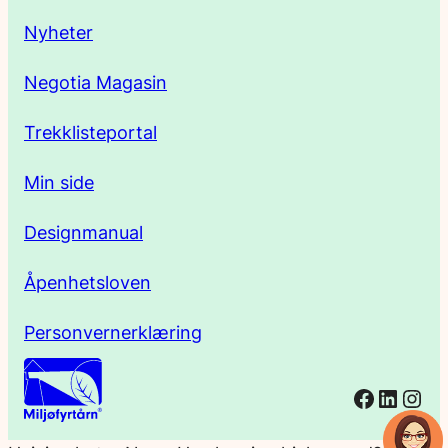
s
Nyheter
s
Negotia Magasin
e
Trekklisteportal
Min side
Designmanual
Åpenhetsloven
Personvernerklæring
Facebo
Linked
Ins