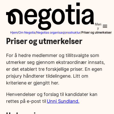
Hopp
til
innhold
Men
y
Hjem
/
Om Negotia
/
Negotias organisasjonsstruktur
/
Priser og utmerkelser
Priser og utmerkelser
For å hedre medlemmer og tillitsvalgte som
utmerker seg gjennom ekstraordinær innsats,
er det etablert tre forskjellige priser. En egen
prisjury håndterer tildelingene. Litt om
kriteriene er gjengitt her.
Henvendelser og forslag til kandidater kan
rettes på e-post til
Unni Sundland.