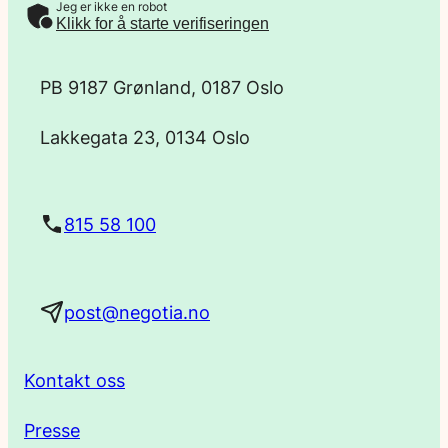
Jeg er ikke en robot
-
Klikk for å starte verifiseringen
p
PB 9187 Grønland, 0187 Oslo
o
Lakkegata 23, 0134 Oslo
s
t
815 58 100
a
post@negotia.no
d
r
Kontakt oss
e
Presse