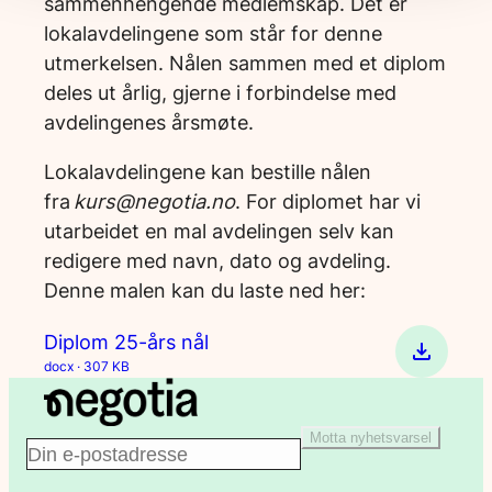
sammenhengende medlemskap. Det er
lokalavdelingene som står for denne
utmerkelsen. Nålen sammen med et diplom
deles ut årlig, gjerne i forbindelse med
avdelingenes årsmøte.
Lokalavdelingene kan bestille nålen
fra
kurs@negotia.no
. For diplomet har vi
utarbeidet en mal avdelingen selv kan
redigere med navn, dato og avdeling.
Denne malen kan du laste ned her:
Diplom 25-års nål
docx · 307 KB
Motta nyhetsvarsel
E