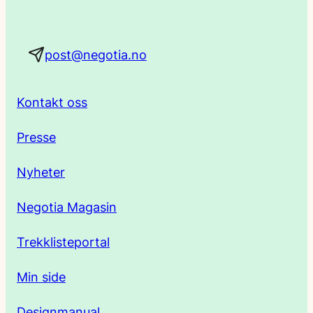
a
post@negotia.no
d
r
Kontakt oss
e
Presse
s
Nyheter
s
Negotia Magasin
e
Trekklisteportal
Min side
Designmanual