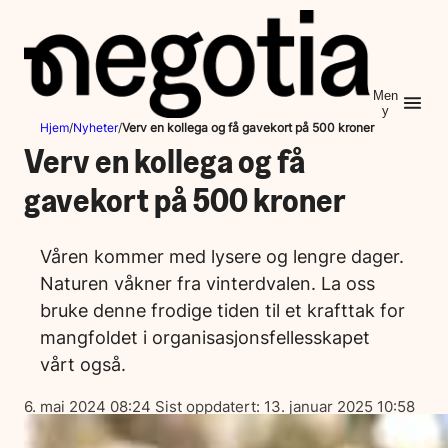
Hopp
til
innhold
Men
y
Hjem
/
Nyheter
/
Verv en kollega og få gavekort på 500 kroner
Verv en kollega og få
gavekort på 500 kroner
Våren kommer med lysere og lengre dager.
Naturen våkner fra vinterdvalen. La oss
bruke denne frodige tiden til et krafttak for
mangfoldet i organisasjonsfellesskapet
vårt også.
Lagt
6. mai 2024 08:24
Sist oppdatert:
13. januar 2025 10:58
ut
på