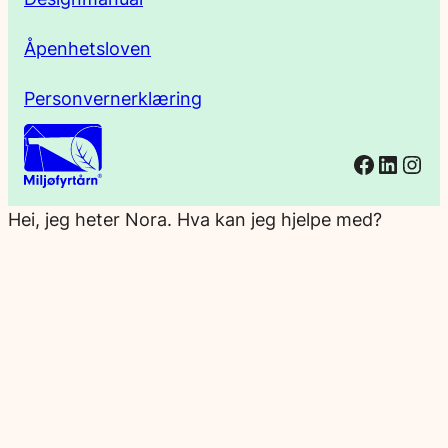
Åpenhetsloven
Personvernerklæring
Facebo
Linked
Ins
Hei, jeg heter Nora. Hva kan jeg hjelpe med?