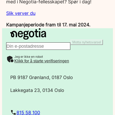
med i Negotia-fellesskapet? Spør i dag!
Slik verver du
Kampanjeperiode fram til 17. mai 2024.
Motta nyhetsvarsel
E
Jeg er ikke en robot
-
Klikk for å starte verifiseringen
p
PB 9187 Grønland, 0187 Oslo
o
Lakkegata 23, 0134 Oslo
s
t
815 58 100