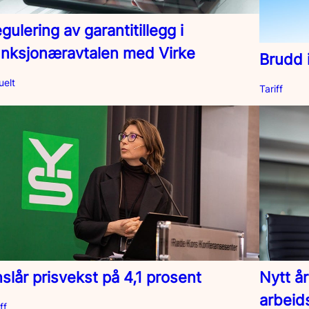
gulering av garantitillegg i
nksjonæravtalen med Virke
Brudd 
uelt
Tariff
slår prisvekst på 4,1 prosent
Nytt år
arbeid
ff