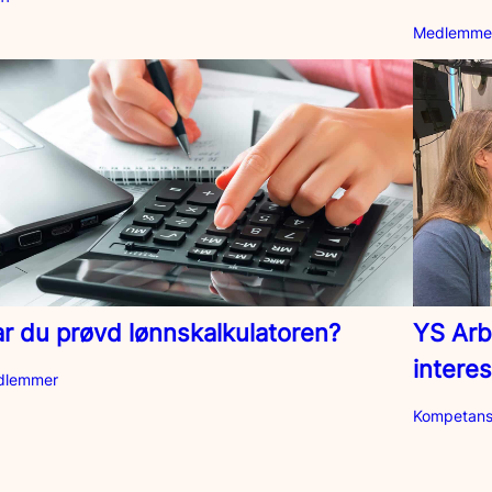
Medlemme
r du prøvd lønnskalkulatoren?
YS Arb
intere
dlemmer
Kompetanse