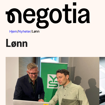
Hopp
til
innhold
Hjem
/
Nyheter
/
Lønn
Lønn