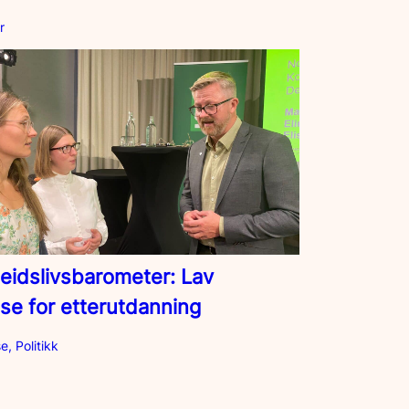
r
eidslivsbarometer: Lav
sse for etterutdanning
, Politikk