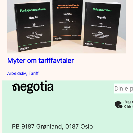
Myter om tariffavtaler
Arbeidsliv, Tariff
E
Jeg 
-
Klik
p
PB 9187 Grønland, 0187 Oslo