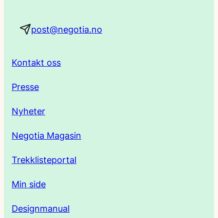
a
post@negotia.no
d
r
Kontakt oss
e
Presse
s
Nyheter
s
Negotia Magasin
e
Trekklisteportal
Min side
Designmanual