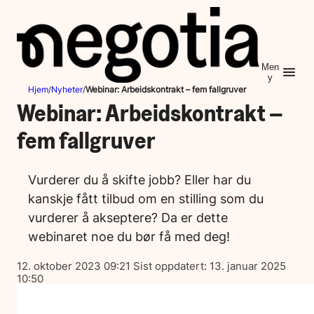
Hopp
til
innhold
Men
y
Hjem
/
Nyheter
/
Webinar: Arbeidskontrakt – fem fallgruver
Webinar: Arbeidskontrakt –
fem fallgruver
Vurderer du å skifte jobb? Eller har du
kanskje fått tilbud om en stilling som du
vurderer å akseptere? Da er dette
webinaret noe du bør få med deg!
Lagt
12. oktober 2023 09:21
Sist oppdatert:
13. januar 2025
ut
10:50
på