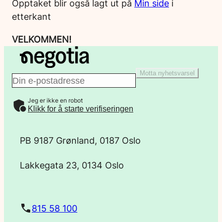
Opptaket blir også lagt ut på
Min side
i
etterkant
VELKOMMEN!
Motta nyhetsvarsel
E
Jeg er ikke en robot
-
Klikk for å starte verifiseringen
p
PB 9187 Grønland, 0187 Oslo
o
Lakkegata 23, 0134 Oslo
s
t
815 58 100