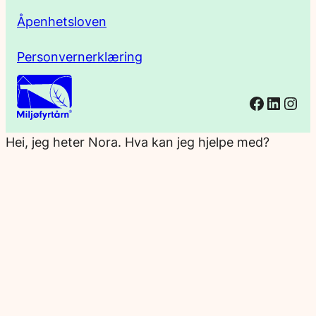
Åpenhetsloven
Personvernerklæring
Facebo
Linked
Ins
Hei, jeg heter Nora. Hva kan jeg hjelpe med?