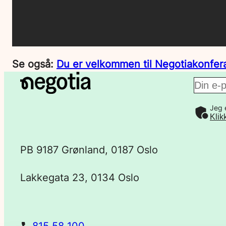
Se også:
Du er velkommen til Negotiakonfe
E
Jeg 
-
Klik
p
PB 9187 Grønland, 0187 Oslo
o
Lakkegata 23, 0134 Oslo
s
t