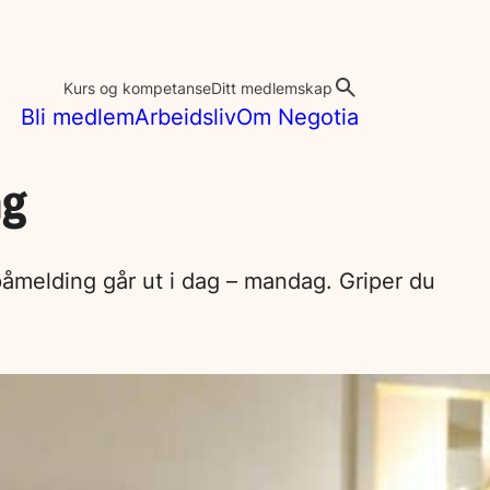
Kurs og kompetanse
Ditt medlemskap
Bli medlem
Arbeidsliv
Om Negotia
ng
 påmelding går ut i dag – mandag. Griper du