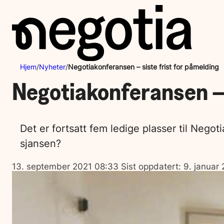
Hopp
til
innhold
Hjem
/
Nyheter
/
Negotiakonferansen – siste frist for påmelding
Negotiakonferansen – 
Det er fortsatt fem ledige plasser til Nego
sjansen?
Lagt
13. september 2021 08:33
Sist oppdatert:
9. januar 
ut
på