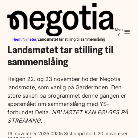
Hopp
til
innhold
Men
y
Hjem
/
Nyheter
/
Landsmøtet tar stilling til sammenslåing
Landsmøtet tar stilling til
sammenslåing
Helgen 22. og 23 november holder Negotia
landsmøte, som vanlig på Gardermoen. Den
store saken på programmet denne gangen er
spørsmålet om sammenslåing med YS-
forbundet Delta.
NB! MØTET KAN FØLGES PÅ
STREAMING
.
Lagt
19. november 2025 09:05
Sist oppdatert:
20. november
ut