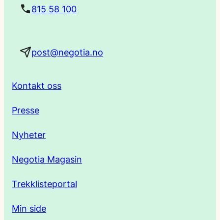
t
815 58 100
a
post@negotia.no
d
r
Kontakt oss
e
Presse
s
Nyheter
s
Negotia Magasin
e
Trekklisteportal
Min side