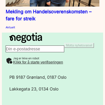
Mekling om Handelsoverenskomsten –
fare for streik
Aktuelt
Motta nyhetsvarsel
E
Jeg er ikke en robot
-
Klikk for å starte verifiseringen
p
PB 9187 Grønland, 0187 Oslo
o
Lakkegata 23, 0134 Oslo
s