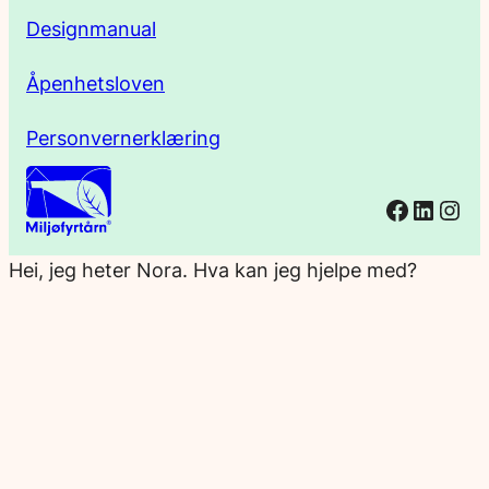
Designmanual
Åpenhetsloven
Personvernerklæring
Facebo
Linked
Ins
Hei, jeg heter Nora. Hva kan jeg hjelpe med?