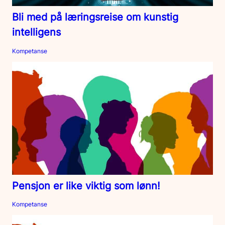
Bli med på læringsreise om kunstig
intelligens
Kompetanse
Pensjon er like viktig som lønn!
Kompetanse