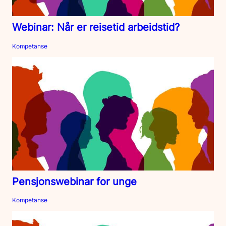
Webinar: Når er reisetid arbeidstid?
Kompetanse
Pensjonswebinar for unge
Kompetanse