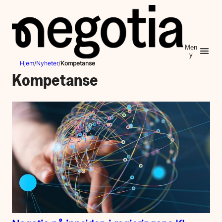
Hopp
til
innhold
Men
y
Hjem
/
Nyheter
/
Kompetanse
Kompetanse