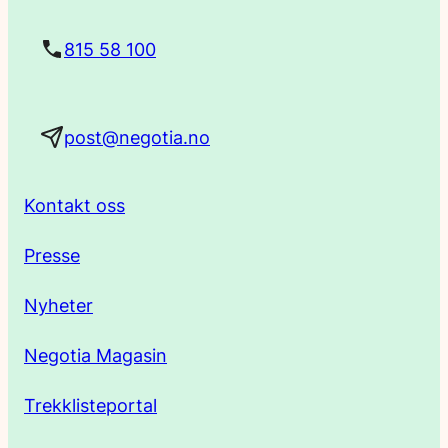
t
815 58 100
a
post@negotia.no
d
r
Kontakt oss
e
Presse
s
Nyheter
s
Negotia Magasin
e
Trekklisteportal