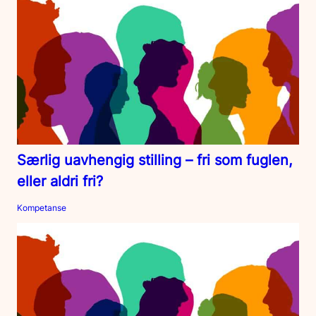
Særlig uavhengig stilling – fri som fuglen,
eller aldri fri?
Kompetanse