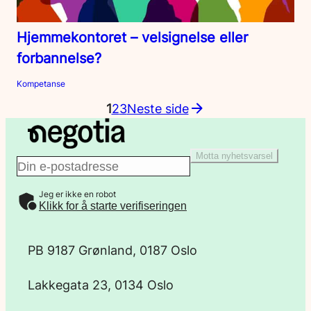
Hjemmekontoret – velsignelse eller
forbannelse?
Kompetanse
1
2
3
Neste side
Motta nyhetsvarsel
E
Jeg er ikke en robot
-
Klikk for å starte verifiseringen
p
PB 9187 Grønland, 0187 Oslo
o
Lakkegata 23, 0134 Oslo
s