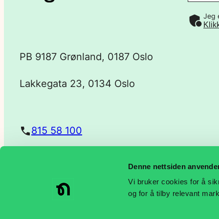
Jeg 
-
Klik
p
PB 9187 Grønland, 0187 Oslo
o
Lakkegata 23, 0134 Oslo
s
t
815 58 100
a
Denne nettsiden anvende
post@negotia.no
d
Vi bruker cookies for å sik
og for å tilby relevant ma
r