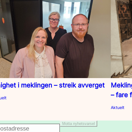
ighet i meklingen – streik avverget
Meklin
– fare 
uelt
Aktuelt
Motta nyhetsvarsel