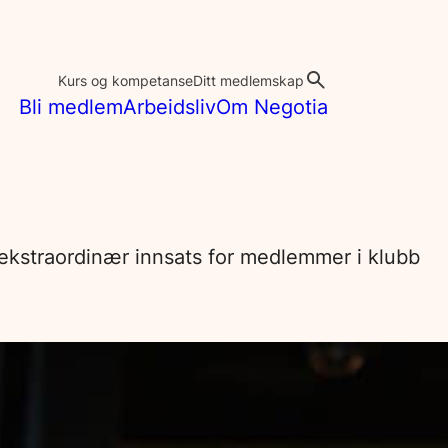
Kurs og kompetanse
Ditt medlemskap
Bli medlem
Arbeidsliv
Om Negotia
n ekstraordinær innsats for medlemmer i klubb