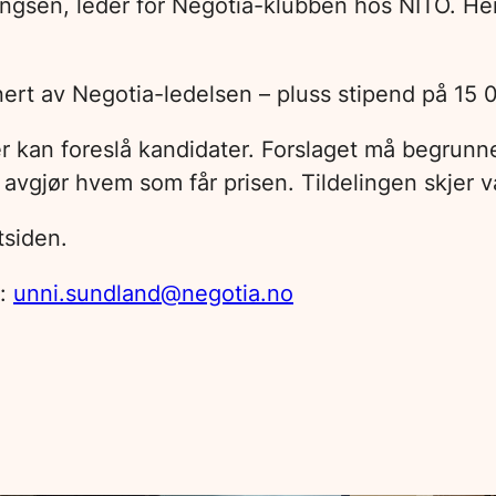
Ellingsen, leder for Negotia-klubben hos NITO. He
gnert av Negotia-ledelsen – pluss stipend på 15
kan foreslå kandidater. Forslaget må begrunnes
avgjør hvem som får prisen. Tildelingen skjer 
tsiden.
l:
unni.sundland@negotia.no