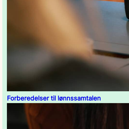
Forberedelser til lønnssamtalen