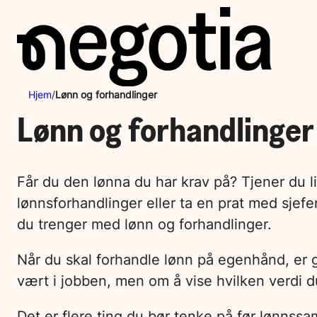
Hopp
til
innhold
Hjem
/
Lønn og forhandlinger
Lønn og forhandlinger
Får du den lønna du har krav på? Tjener du 
lønnsforhandlinger eller ta en prat med sje
du trenger med lønn og forhandlinger.
Når du skal forhandle lønn på egenhånd, er g
vært i jobben, men om å vise hvilken verdi du
Det er flere ting du bør tenke på før lønnssa