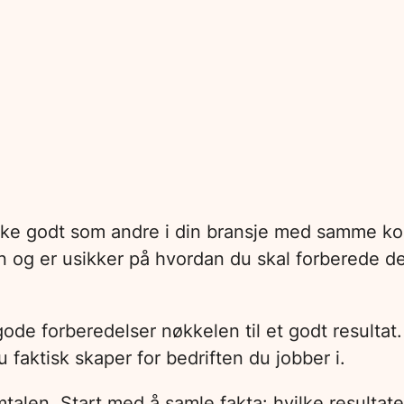
like godt som andre i din bransje med samme ko
fen og er usikker på hvordan du skal forberede
ode forberedelser nøkkelen til et godt resultat
 faktisk skaper for bedriften du jobber i.
mtalen. Start med å samle fakta: hvilke resulta