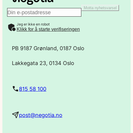
Motta nyhetsvarsel
E
Jeg er ikke en robot
-
Klikk for å starte verifiseringen
p
PB 9187 Grønland, 0187 Oslo
o
Lakkegata 23, 0134 Oslo
s
t
815 58 100
a
post@negotia.no
d
r