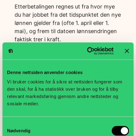
Etterbetalingen regnes ut fra hvor mye
du har jobbet fra det tidspunktet den nye
lønnen gjelder fra (ofte 1. april eller 1.
mai), og frem til datoen lønnsendringen
faktisk trer i kraft.
Beløpet påvirkes av:
Stillingsprosent
Denne nettsiden anvender cookies
Arbeidsmengde i perioden
Vi bruker cookies for å sikre at nettsiden fungerer som
Eventuelt fravær uten lønn
den skal, for å ha statistikk over bruken og for å tilby
Ferie eller permisjoner
relevant markedsføring gjennom andre nettsteder og
sosiale medier.
Etterbetalingen utbetales normalt samlet,
men tidspunkt og håndtering kan variere
mellom arbeidsgivere.
Samtykkevalg
Nødvendig