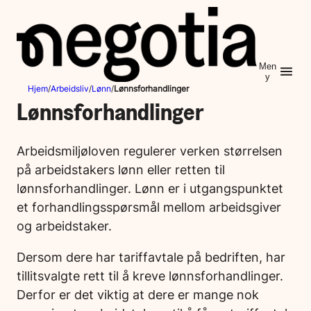
Hopp
til
innhold
Men
y
Hjem
/
Arbeidsliv
/
Lønn
/
Lønnsforhandlinger
Lønnsforhandlinger
Arbeidsmiljøloven regulerer verken størrelsen
på arbeidstakers lønn eller retten til
lønnsforhandlinger. Lønn er i utgangspunktet
et forhandlingsspørsmål mellom arbeidsgiver
og arbeidstaker.
Dersom dere har tariffavtale på bedriften, har
tillitsvalgte rett til å kreve lønnsforhandlinger.
Derfor er det viktig at dere er mange nok