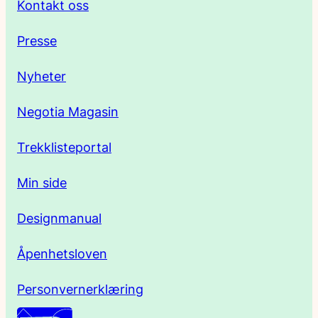
Kontakt oss
e
Presse
s
Nyheter
s
Negotia Magasin
e
Trekklisteportal
Min side
Designmanual
Åpenhetsloven
Personvernerklæring