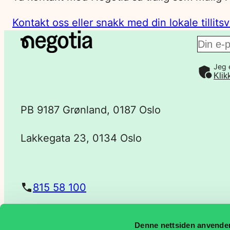
Kontakt oss eller snakk med din lokale tillitsv
E
Jeg 
-
Klik
p
PB 9187 Grønland, 0187 Oslo
o
Lakkegata 23, 0134 Oslo
s
t
815 58 100
a
Denne nettsiden anvende