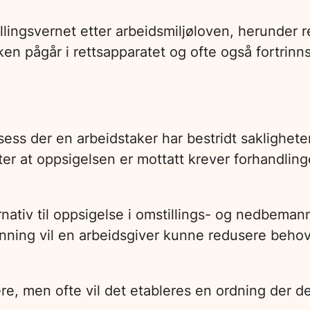
illingsvernet etter arbeidsmiljøloven, herunder r
saken pågår i rettsapparatet og ofte også fortrinnsr
ess der en arbeidstaker har bestridt sakligheten
er at oppsigelsen er mottatt krever forhandling
nativ til oppsigelse i omstillings- og nedbeman
nning vil en arbeidsgiver kunne redusere behov
e, men ofte vil det etableres en ordning der de