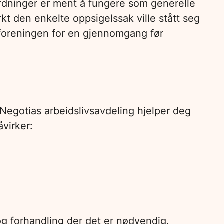
ordninger er ment å fungere som generelle
rkt den enkelte oppsigelssak ville stått seg
agforeningen for en gjennomgang før
 Negotias arbeidslivsavdeling hjelper deg
virker:
og forhandling der det er nødvendig.