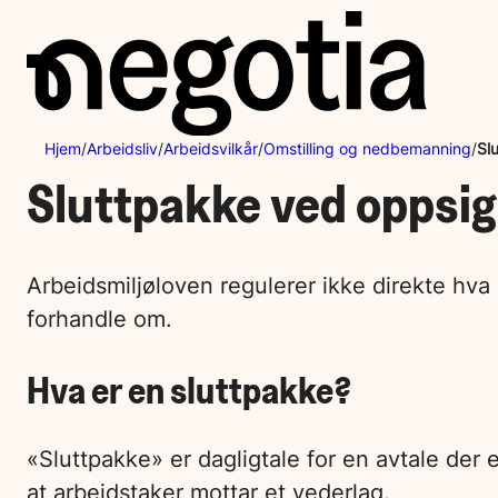
Hopp
til
innhold
Hjem
/
Arbeidsliv
/
Arbeidsvilkår
/
Omstilling og nedbemanning
/
Sl
Sluttpakke ved oppsig
Arbeidsmiljøloven regulerer ikke direkte hva 
forhandle om.
Hva er en sluttpakke?
«Sluttpakke» er dagligtale for en avtale der 
at arbeidstaker mottar et vederlag.