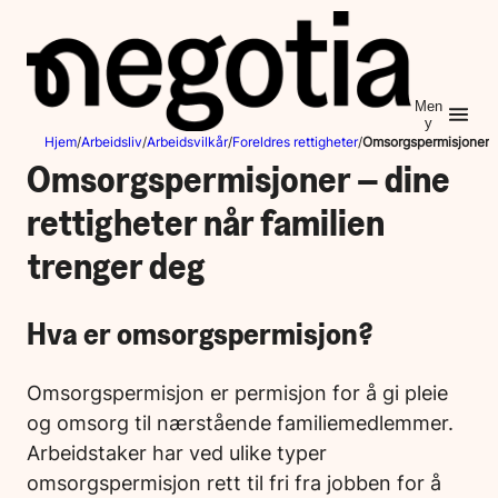
Hopp
til
innhold
Men
y
Hjem
/
Arbeidsliv
/
Arbeidsvilkår
/
Foreldres rettigheter
/
Omsorgspermisjoner – 
Omsorgspermisjoner – dine
rettigheter når familien
trenger deg
Hva er omsorgspermisjon?
Omsorgspermisjon er permisjon for å gi pleie
og omsorg til nærstående familiemedlemmer.
Arbeidstaker har ved ulike typer
omsorgspermisjon rett til fri fra jobben for å