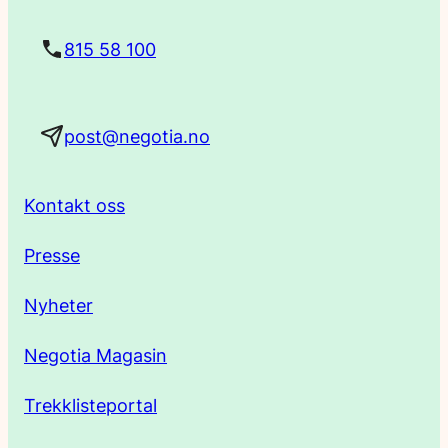
t
815 58 100
a
post@negotia.no
d
r
Kontakt oss
e
Presse
s
Nyheter
s
Negotia Magasin
e
Trekklisteportal