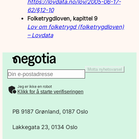
https://lovdata.no/lov/2005-06-17-
62/§12-10
Folketrygdloven, kapittel 9
Lov om folketrygd (folketrygdloven)
– Lovdata
Motta nyhetsvarsel
E
Jeg er ikke en robot
-
Klikk for å starte verifiseringen
p
PB 9187 Grønland, 0187 Oslo
o
Lakkegata 23, 0134 Oslo
s