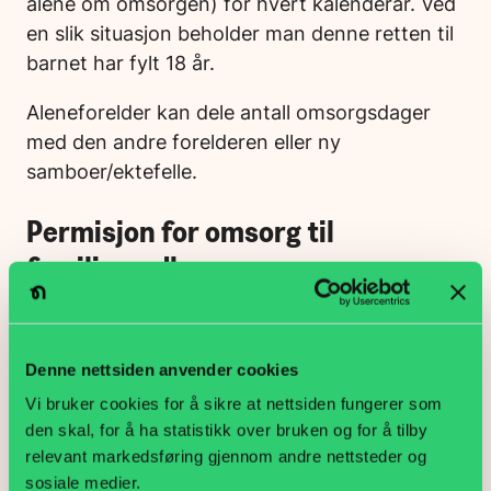
alene om omsorgen) for hvert kalenderår. Ved
en slik situasjon beholder man denne retten til
barnet har fylt 18 år.
Aleneforelder kan dele antall omsorgsdager
med den andre forelderen eller ny
samboer/ektefelle.
Permisjon for omsorg til
familiemedlem
Du har rett til inntil 10 dager permisjon i
kalenderåret for å gi nødvendig omsorg til
Denne nettsiden anvender cookies
annet nært familiemedlem dersom
Vi bruker cookies for å sikre at nettsiden fungerer som
familiemedlemmet ikke kan klare seg selv uten
den skal, for å ha statistikk over bruken og for å tilby
hjelp. Et nært familiemedlem kan være
relevant markedsføring gjennom andre nettsteder og
foreldre, ektefelle, samboer eller partner. Det
sosiale medier.