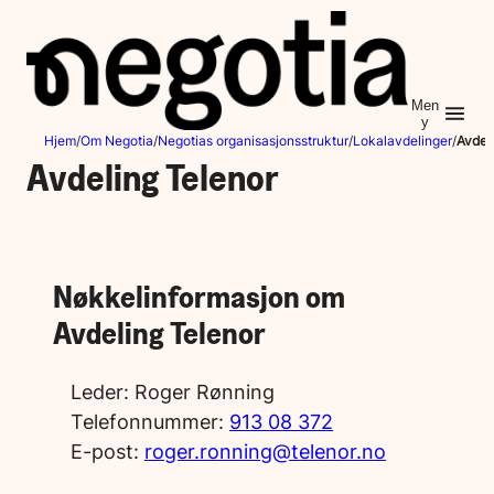
Hopp
til
innhold
Men
y
Hjem
/
Om Negotia
/
Negotias organisasjonsstruktur
/
Lokalavdelinger
/
Avdel
Avdeling Telenor
Nøkkelinformasjon om
Avdeling Telenor
Leder:
Roger Rønning
Telefonnummer:
913 08 372
E-post:
roger.ronning@telenor.no