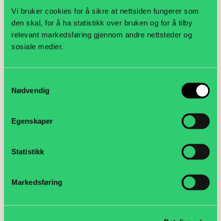
Vi bruker cookies for å sikre at nettsiden fungerer som
Divisjonstillitsvalgt Business, Telenor Norge AS
den skal, for å ha statistikk over bruken og for å tilby
– Hege Sletten
relevant markedsføring gjennom andre nettsteder og
sosiale medier.
Divisjonstillitsvalgt Infrastructure Growt,
Telenor Norge AS – Laila Fjelde Olsen
Samtykkevalg
Nødvendig
Divisjonstillitsvalgt Technology, Telenor Norge
AS – Alis Lernes Michelsen
Egenskaper
Divisjonstillitsvalgt Consumer, Telenor Norge
AS – Pål Espen Bondestad
Statistikk
Divisjonstillitsvalgt IT, Telenor Norge AS – Ann
Hamam
Markedsføring
Motta nyhetsvarsel
E