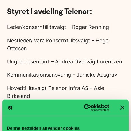
Styret i avdeling Telenor:
Leder/konserntillitsvalgt – Roger Rønning
Nestleder/ vara konserntillitsvalgt – Hege
Ottesen
Ungrepresentant – Andrea Overvåg Lorentzen
Kommunikasjonsansvarlig – Janicke Aasgrav
Hovedtillitsvalgt Telenor Infra AS – Asle
Birkeland
Hovedtillitsvalgt Telenor ASA – Anita Steine
Hovedtillitsvalgt Telenor Shared Services AS –
Denne nettsiden anvender cookies
Andrea Overvåg Lorentzen