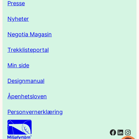
Presse
s
Nyheter
s
Negotia Magasin
e
Trekklisteportal
Min side
Designmanual
Åpenhetsloven
Personvernerklæring
Facebo
Linked
Ins