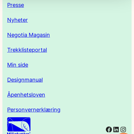
e
Presse
s
Nyheter
s
Negotia Magasin
e
Trekklisteportal
Min side
Designmanual
Åpenhetsloven
Personvernerklæring
Facebo
Linked
Ins