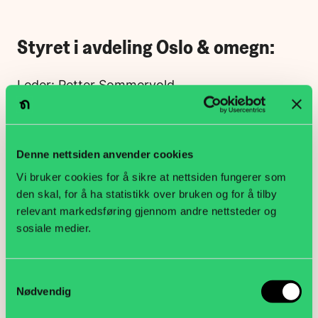
Styret i avdeling Oslo & omegn:
Leder: Petter Sommervold
Nestleder: Marte Gjestvang Olimb
Kasserer: Geir Owe Sørholt
Denne nettsiden anvender cookies
Vi bruker cookies for å sikre at nettsiden fungerer som
Sekretær: Mona Hilton
den skal, for å ha statistikk over bruken og for å tilby
relevant markedsføring gjennom andre nettsteder og
Styremedlem: Per Rusten
sosiale medier.
Styremedlem: Terje Bjørnstad
Samtykkevalg
Nødvendig
Motta nyhetsvarsel
E