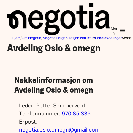
Hopp
til
innhold
Men
y
Hjem
/
Om Negotia
/
Negotias organisasjonsstruktur
/
Lokalavdelinger
/
Avdel
Avdeling Oslo & omegn
Nøkkelinformasjon om
Avdeling Oslo & omegn
Leder:
Petter Sommervold
Telefonnummer:
970 85 336
E-post:
negotia.oslo.omegn@gmail.com