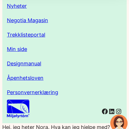
s
Nyheter
s
Negotia Magasin
e
Trekklisteportal
Min side
Designmanual
Åpenhetsloven
Personvernerklæring
Facebo
Linked
Ins
Hei, jeg heter Nora. Hva kan jeg hjelpe med?