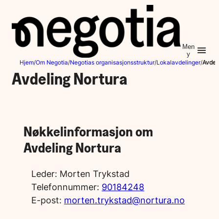
Hopp
til
innhold
Men
y
Hjem
/
Om Negotia
/
Negotias organisasjonsstruktur
/
Lokalavdelinger
/
Avdel
Avdeling Nortura
Nøkkelinformasjon om
Avdeling Nortura
Leder:
Morten Trykstad
Telefonnummer:
90184248
E-post:
morten.trykstad@nortura.no