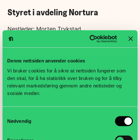
Styret i avdeling Nortura
Nestleder: Morten Trykstad
Kasserer og sekretær: Inger E. Ødegård
Styremedlem: Reidun Høgset
Denne nettsiden anvender cookies
Vi bruker cookies for å sikre at nettsiden fungerer som
Styremedlem: Bjørn Gunnar Stalsberg
den skal, for å ha statistikk over bruken og for å tilby
Styremedlem: Mette Humphries
relevant markedsføring gjennom andre nettsteder og
sosiale medier.
UNG: Ann Kristin Syversen
Samtykkevalg
Nødvendig
Motta nyhetsvarsel
E
Jeg er ikke en robot