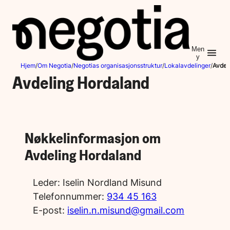
Hopp
til
innhold
Men
y
Hjem
/
Om Negotia
/
Negotias organisasjonsstruktur
/
Lokalavdelinger
/
Avdel
Avdeling Hordaland
Nøkkelinformasjon om
Avdeling Hordaland
Leder:
Iselin Nordland Misund
Telefonnummer:
934 45 163
E-post:
iselin.n.misund@gmail.com