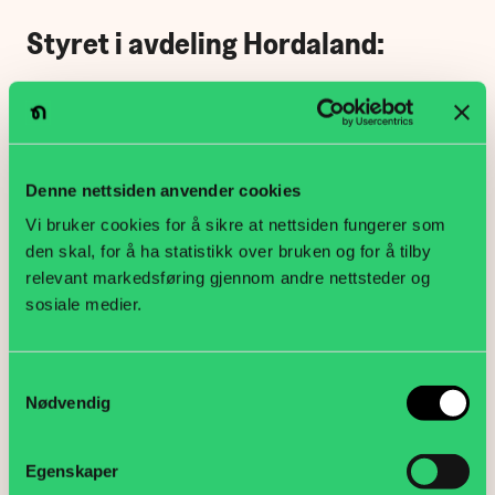
Styret i avdeling Hordaland:
Leder: Iselin Nordland Misund
Nestleder: Hege Glesnes
Denne nettsiden anvender cookies
Kasserer: Irene Austevoll
Vi bruker cookies for å sikre at nettsiden fungerer som
Sekretær: Ragnvald Scherffenberg
den skal, for å ha statistikk over bruken og for å tilby
relevant markedsføring gjennom andre nettsteder og
Styremedlem-UNG: Asbjørn Framnes
sosiale medier.
Motta nyhetsvarsel
Samtykkevalg
E
Nødvendig
Jeg er ikke en robot
-
Klikk for å starte verifiseringen
Egenskaper