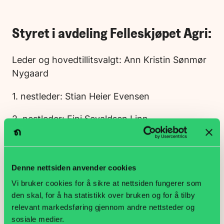
Styret i avdeling Felleskjøpet Agri:
Leder og hovedtillitsvalgt: Ann Kristin Sønmør
Nygaard
1. nestleder: Stian Heier Evensen
2. nestleder: Eini Sevaldsen Linn
Sekretær: Anne B. Kristiansen
Kasserer: Ole Johnny Solberg
Denne nettsiden anvender cookies
Vi bruker cookies for å sikre at nettsiden fungerer som
Styremedlem: Rune Brorson
den skal, for å ha statistikk over bruken og for å tilby
relevant markedsføring gjennom andre nettsteder og
Styremedlem: Reinert Nydahl
sosiale medier.