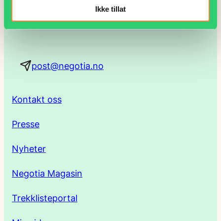
Ikke tillat
t
815 58 100
a
post@negotia.no
d
r
Kontakt oss
e
Presse
s
Nyheter
s
Negotia Magasin
e
Trekklisteportal