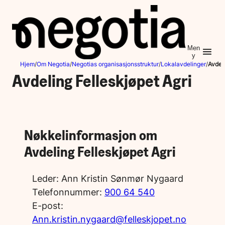
Hopp
til
innhold
Men
y
Hjem
/
Om Negotia
/
Negotias organisasjonsstruktur
/
Lokalavdelinger
/
Avdeli
Avdeling Felleskjøpet Agri
Nøkkelinformasjon om
Avdeling Felleskjøpet Agri
Leder:
Ann Kristin Sønmør Nygaard
Telefonnummer:
900 64 540
E-post:
Ann.kristin.nygaard@felleskjopet.no