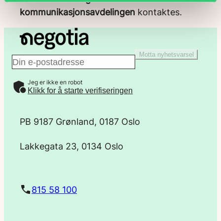
kommunikasjonsavdelingen
kontaktes.
Motta nyhetsvarsel
E
Jeg er ikke en robot
-
Klikk for å starte verifiseringen
p
PB 9187 Grønland, 0187 Oslo
o
Lakkegata 23, 0134 Oslo
s
t
815 58 100
a