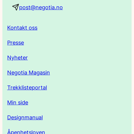
post@negotia.no
d
r
Kontakt oss
e
Presse
s
Nyheter
s
Negotia Magasin
e
Trekklisteportal
Min side
Designmanual
Åpenhetsloven