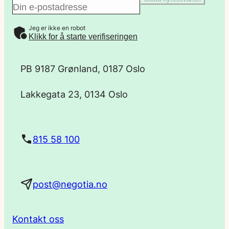
E
Jeg er ikke en robot
-
Klikk for å starte verifiseringen
p
PB 9187 Grønland, 0187 Oslo
o
Lakkegata 23, 0134 Oslo
s
t
815 58 100
a
post@negotia.no
d
r
Kontakt oss