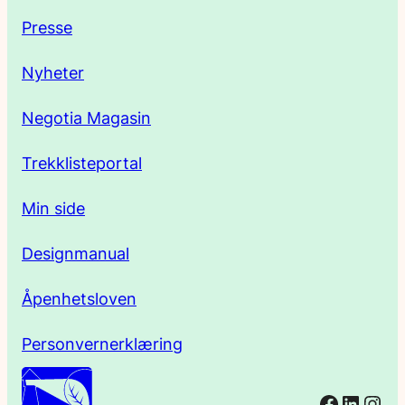
e
Presse
s
Nyheter
s
Negotia Magasin
e
Trekklisteportal
Min side
Designmanual
Åpenhetsloven
Personvernerklæring
Facebo
Linked
Ins