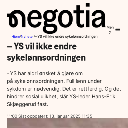
Hopp
til
innhold
Men
y
Hjem
/
Nyheter
/
– YS vil ikke endre sykelønnsordningen
– YS vil ikke endre
sykelønnsordningen
- YS har aldri ønsket å gjøre om
på sykelønnsordningen. Full lønn under
sykdom er nødvendig. Det er rettferdig. Og det
hindrer sosial ulikhet, slår YS-leder Hans-Erik
Skjæggerud fast.
Lagt
11:00
Sist oppdatert:
13. januar 2025 11:35
ut
på