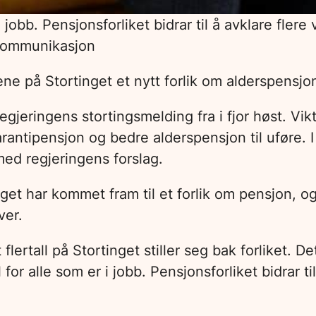
 jobb. Pensjonsforliket bidrar til å avklare flere
Kommunikasjon
iene på Stortinget et nytt forlik om alderspensj
regjeringens stortingsmelding fra i fjor høst. Vi
rantipensjon og bedre alderspensjon til uføre. I
 med regjeringens forslag.
tinget har kommet fram til et forlik om pensjon, o
over.
flertall på Stortinget stiller seg bak forliket. D
or alle som er i jobb. Pensjonsforliket bidrar til