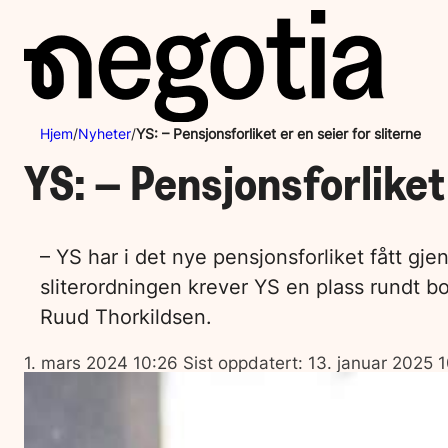
Hopp
til
innhold
Hjem
/
Nyheter
/
YS: – Pensjonsforliket er en seier for sliterne
YS: – Pensjonsforliket 
– YS har i det nye pensjonsforliket fått gje
sliterordningen krever YS en plass rundt b
Ruud Thorkildsen.
Lagt
1. mars 2024 10:26
Sist oppdatert:
13. januar 2025 
ut
på