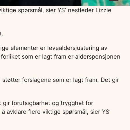
 viktige spørsmål, sier YS’ nestleder Lizzie
on.
ktige elementer er levealdersjustering av
 forliket som er lagt fram er alderspensjonen
g støtter forslagene som er lagt fram. Det gir
et gir forutsigbarhet og trygghet for
 å avklare flere viktige spørsmål, sier YS’