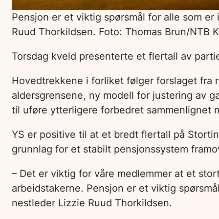
Pensjon er et viktig spørsmål for alle som er i
Ruud Thorkildsen. Foto: Thomas Brun/NTB 
Torsdag kveld presenterte et flertall av part
Hovedtrekkene i forliket følger forslaget fra 
aldersgrensene, ny modell for justering av ga
til uføre ytterligere forbedret sammenlignet
YS er positive til at et bredt flertall på Stor
grunnlag for et stabilt pensjonssystem fram
– Det er viktig for våre medlemmer at et stort 
arbeidstakerne. Pensjon er et viktig spørsmål f
nestleder Lizzie Ruud Thorkildsen.