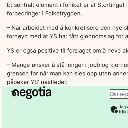
Et sentralt element i forliket er at Stortinget
forbedringer i Folketrygden.
– Når arbeidet med å konkretisere den nye sl
fornøyd med at YS har fått gjennomslag for at
YS er også positive til forslaget om å heve al
– Mange ønsker å stå lenger i jobb og kjernen
grensen for når man kan sies opp uten annen
påpeker YS’ nestleder.
E
Jeg 
-
Klik
p