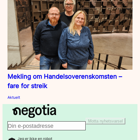
Mekling om Handelsoverenskomsten –
fare for streik
Aktuelt
Motta nyhetsvarsel
E
Jeg er ikke en robot