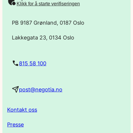
-
Klikk for å starte verifiseringen
p
PB 9187 Grønland, 0187 Oslo
o
Lakkegata 23, 0134 Oslo
s
t
815 58 100
a
post@negotia.no
d
r
Kontakt oss
e
Presse