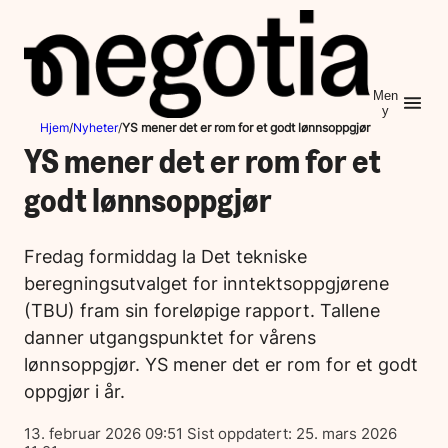
Hopp
til
innhold
Men
y
Hjem
/
Nyheter
/
YS mener det er rom for et godt lønnsoppgjør
YS mener det er rom for et
godt lønnsoppgjør
Fredag formiddag la Det tekniske
beregningsutvalget for inntektsoppgjørene
(TBU) fram sin foreløpige rapport. Tallene
danner utgangspunktet for vårens
lønnsoppgjør. YS mener det er rom for et godt
oppgjør i år.
Lagt
13. februar 2026 09:51
Sist oppdatert:
25. mars 2026
ut