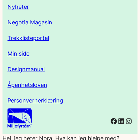
s
Nyheter
s
Negotia Magasin
e
Trekklisteportal
Min side
Designmanual
Åpenhetsloven
Personvernerklæring
Facebo
Linked
Ins
Hei, jeg heter Nora. Hva kan jeg hjelpe med?