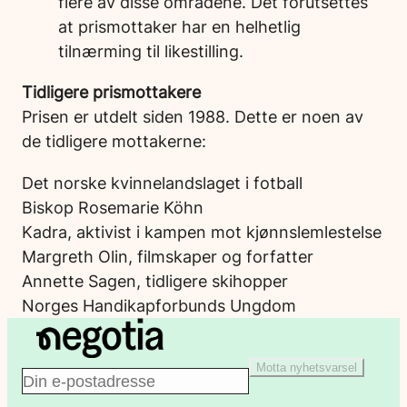
flere av disse områdene. Det forutsettes
at prismottaker har en helhetlig
tilnærming til likestilling.
Tidligere prismottakere
Prisen er utdelt siden 1988. Dette er noen av
de tidligere mottakerne:
Det norske kvinnelandslaget i fotball
Biskop Rosemarie Köhn
Kadra, aktivist i kampen mot kjønnslemlestelse
Margreth Olin, filmskaper og forfatter
Annette Sagen, tidligere skihopper
Norges Handikapforbunds Ungdom
Motta nyhetsvarsel
E