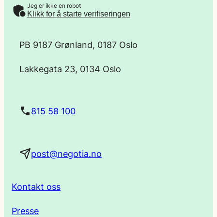
Jeg er ikke en robot
-
Klikk for å starte verifiseringen
p
PB 9187 Grønland, 0187 Oslo
o
Lakkegata 23, 0134 Oslo
s
t
815 58 100
a
post@negotia.no
d
r
Kontakt oss
e
Presse