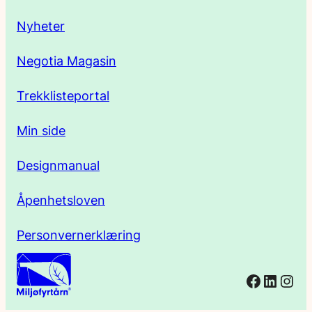
s
Nyheter
s
Negotia Magasin
e
Trekklisteportal
Min side
Designmanual
Åpenhetsloven
Personvernerklæring
Facebo
Linked
Ins