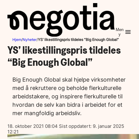
Hopp
til
innhold
Men
y
Hjem
/
Nyheter
/
YS’ likestillingspris tildeles “Big Enough Global”
YS’ likestillingspris tildeles
“Big Enough Global”
Big Enough Global skal hjelpe virksomheter
med å rekruttere og beholde flerkulturelle
arbeidstakere, og inspirere flerkulturelle til
hvordan de selv kan bidra i arbeidet for et
mer mangfoldig arbeidsliv.
Lagt
18. oktober 2021 08:04
Sist oppdatert:
9. januar 2025
ut
12:21
på