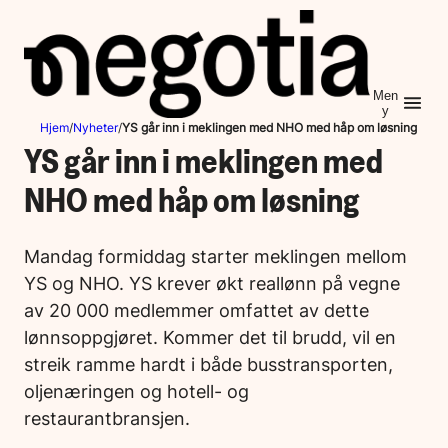
Hopp
til
innhold
Men
y
Hjem
/
Nyheter
/
YS går inn i meklingen med NHO med håp om løsning
YS går inn i meklingen med
NHO med håp om løsning
Mandag formiddag starter meklingen mellom
YS og NHO. YS krever økt reallønn på vegne
av 20 000 medlemmer omfattet av dette
lønnsoppgjøret. Kommer det til brudd, vil en
streik ramme hardt i både busstransporten,
oljenæringen og hotell- og
restaurantbransjen.