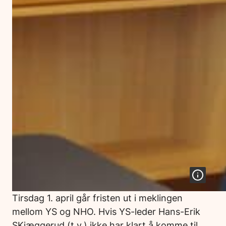
Tirsdag 1. april går fristen ut i meklingen
mellom YS og NHO. Hvis YS-leder Hans-Erik
SKjæggerud (t.v.) ikke har klart å komme til