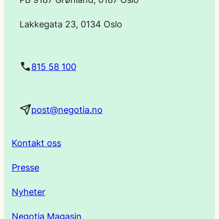
o
Lakkegata 23, 0134 Oslo
s
t
815 58 100
a
post@negotia.no
d
r
Kontakt oss
e
Presse
s
Nyheter
s
Negotia Magasin