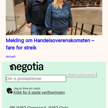
Mekling om Handelsoverenskomsten –
fare for streik
Aktuelt
Motta nyhetsvarsel
E
Jeg er ikke en robot
-
Klikk for å starte verifiseringen
p
PB 9187 Grønland, 0187 Oslo