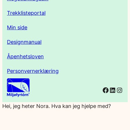
e
Trekklisteportal
Min side
Designmanual
Åpenhetsloven
Personvernerklæring
Facebo
Linked
Ins
Hei, jeg heter Nora. Hva kan jeg hjelpe med?