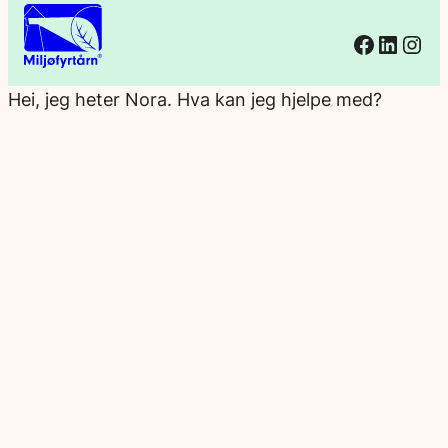
Facebo
Linked
Ins
Hei, jeg heter Nora. Hva kan jeg hjelpe med?