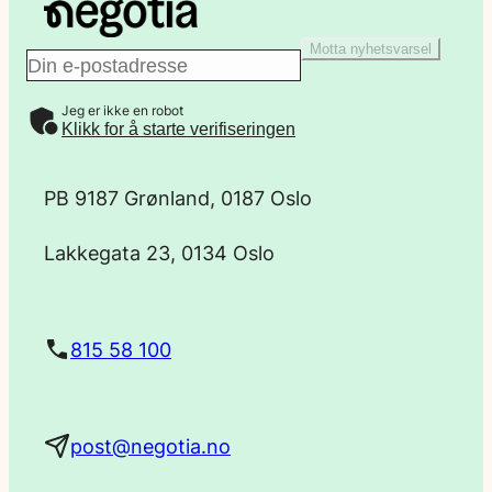
Motta nyhetsvarsel
E
Jeg er ikke en robot
-
Klikk for å starte verifiseringen
p
PB 9187 Grønland, 0187 Oslo
o
Lakkegata 23, 0134 Oslo
s
t
815 58 100
a
post@negotia.no
d