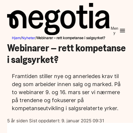
Hopp
til
innhold
Men
y
Hjem
/
Nyheter
/
Webinarer – rett kompetanse i salgsyrket?
Webinarer – rett kompetanse
i salgsyrket?
Framtiden stiller nye og annerledes krav til
deg som arbeider innen salg og marked. På
to webinarer 9. og 16. mars ser vi nærmere
på trendene og fokuserer på
kompetanseutvikling i salgsrelaterte yrker.
Lagt
5 år siden
Sist oppdatert:
9. januar 2025 09:31
ut
på