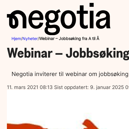
Hopp
til
innhold
Hjem
/
Nyheter
/
Webinar – Jobbsøking fra A til Å
Webinar – Jobbsøking f
Negotia inviterer til webinar om jobbsøking
Lagt
11. mars 2021 08:13
Sist oppdatert:
9. januar 2025 
ut
på