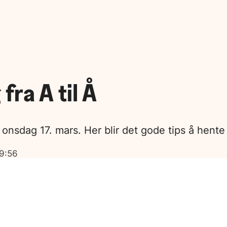
ra A til Å
 onsdag 17. mars. Her blir det gode tips å hente
09:56