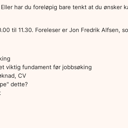
Eller har du foreløpig bare tenkt at du ønsker k
0 til 11.30. Foreleser er Jon Fredrik Alfsen, s
king
et viktig fundament før jobbsøking
søknad, CV
pe" dette?
t