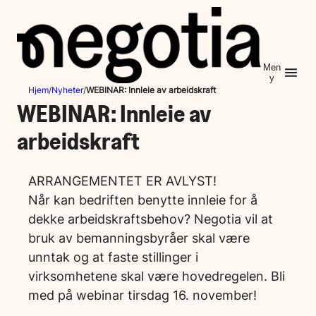
Hopp
til
innhold
Men
y
Hjem
/
Nyheter
/
WEBINAR: Innleie av arbeidskraft
WEBINAR: Innleie av
arbeidskraft
ARRANGEMENTET ER AVLYST!
Når kan bedriften benytte innleie for å
dekke arbeidskraftsbehov? Negotia vil at
bruk av bemanningsbyråer skal være
unntak og at faste stillinger i
virksomhetene skal være hovedregelen. Bli
med på webinar tirsdag 16. november!