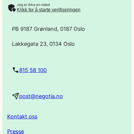
Jeg er ikke en robot
-
Klikk for å starte verifiseringen
p
PB 9187 Grønland, 0187 Oslo
o
Lakkegata 23, 0134 Oslo
s
t
815 58 100
a
post@negotia.no
d
r
Kontakt oss
e
Presse