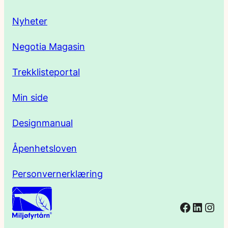
s
Nyheter
s
Negotia Magasin
e
Trekklisteportal
Min side
Designmanual
Åpenhetsloven
Personvernerklæring
Facebo
Linked
Ins