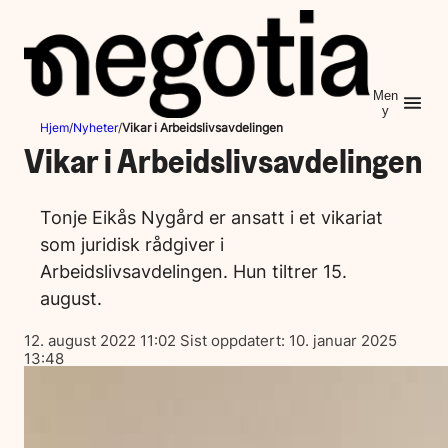
Hopp
til
innhold
Men
y
Hjem
/
Nyheter
/
Vikar i Arbeidslivsavdelingen
Vikar i Arbeidslivsavdelingen
Tonje Eikås Nygård er ansatt i et vikariat
som juridisk rådgiver i
Arbeidslivsavdelingen. Hun tiltrer 15.
august.
Lagt
12. august 2022 11:02
Sist oppdatert:
10. januar 2025
ut
13:48
på