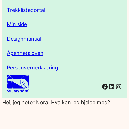
e
Trekklisteportal
Min side
Designmanual
Åpenhetsloven
Personvernerklæring
Facebo
Linked
Ins
Hei, jeg heter Nora. Hva kan jeg hjelpe med?