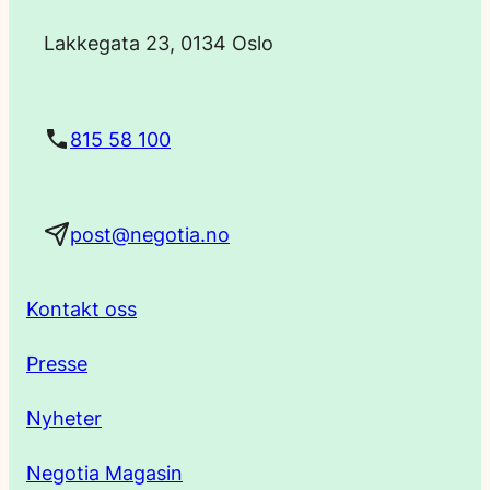
o
Lakkegata 23, 0134 Oslo
s
t
815 58 100
a
post@negotia.no
d
r
Kontakt oss
e
Presse
s
Nyheter
s
Negotia Magasin