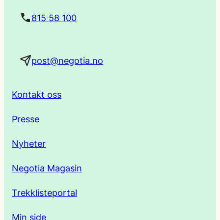
t
815 58 100
a
post@negotia.no
d
r
Kontakt oss
e
Presse
s
Nyheter
s
Negotia Magasin
e
Trekklisteportal
Min side