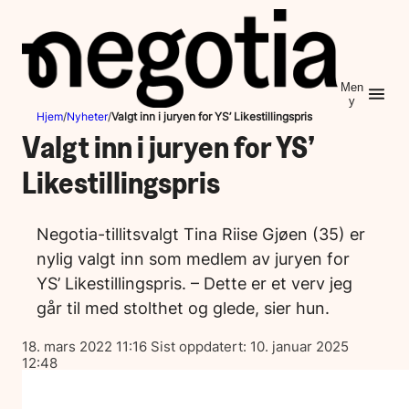
Hopp
til
innhold
Men
y
Hjem
/
Nyheter
/
Valgt inn i juryen for YS’ Likestillingspris
Valgt inn i juryen for YS’
Likestillingspris
Negotia-tillitsvalgt Tina Riise Gjøen (35) er
nylig valgt inn som medlem av juryen for
YS’ Likestillingspris. – Dette er et verv jeg
går til med stolthet og glede, sier hun.
Lagt
18. mars 2022 11:16
Sist oppdatert:
10. januar 2025
ut
12:48
på