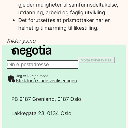
gjelder muligheter til samfunnsdeltakelse,
utdanning, arbeid og faglig utvikling.
Det forutsettes at prismottaker har en
helhetlig tilnærming til likestilling.
Kilde: ys.no
Motta nyhetsvarsel
E
Jeg er ikke en robot
-
Klikk for å starte verifiseringen
p
PB 9187 Grønland, 0187 Oslo
o
Lakkegata 23, 0134 Oslo
s