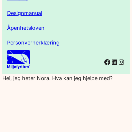
Designmanual
Åpenhetsloven
Personvernerklæring
Facebo
Linked
Ins
Hei, jeg heter Nora. Hva kan jeg hjelpe med?