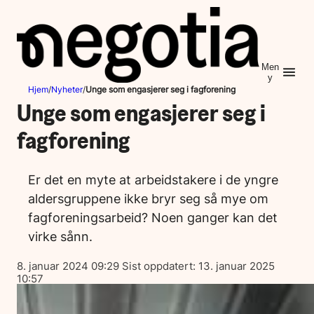
Hopp
til
innhold
Men
y
Hjem
/
Nyheter
/
Unge som engasjerer seg i fagforening
Unge som engasjerer seg i
fagforening
Er det en myte at arbeidstakere i de yngre
aldersgruppene ikke bryr seg så mye om
fagforeningsarbeid? Noen ganger kan det
virke sånn.
Lagt
8. januar 2024 09:29
Sist oppdatert:
13. januar 2025
ut
10:57
på