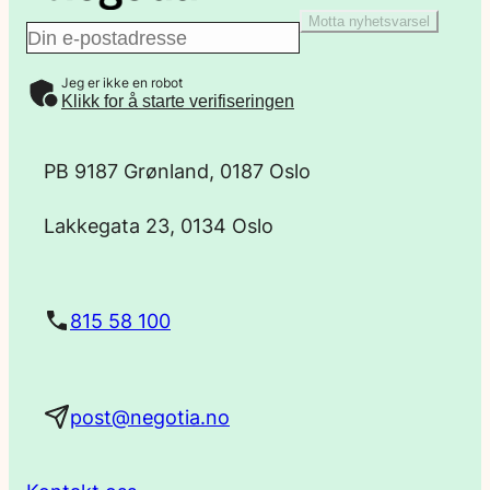
Motta nyhetsvarsel
E
Jeg er ikke en robot
-
Klikk for å starte verifiseringen
p
PB 9187 Grønland, 0187 Oslo
o
Lakkegata 23, 0134 Oslo
s
t
815 58 100
a
post@negotia.no
d
r