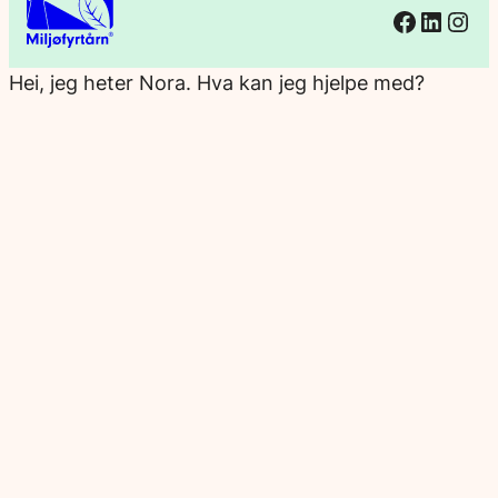
Facebo
Linked
Ins
Hei, jeg heter Nora. Hva kan jeg hjelpe med?