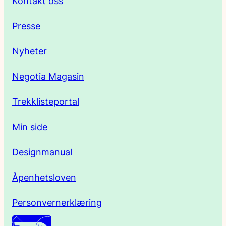
Kontakt oss
e
Presse
s
Nyheter
s
Negotia Magasin
e
Trekklisteportal
Min side
Designmanual
Åpenhetsloven
Personvernerklæring