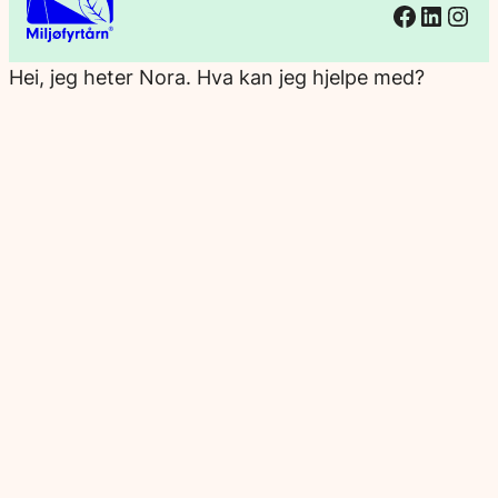
Facebo
Linked
Ins
Hei, jeg heter Nora. Hva kan jeg hjelpe med?