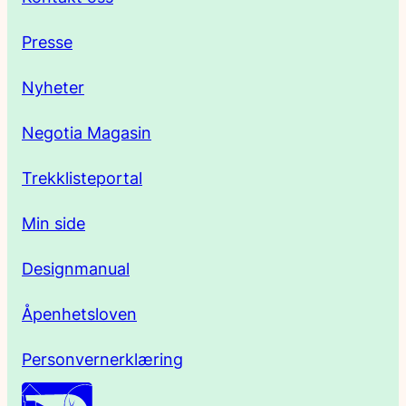
e
Presse
s
Nyheter
s
Negotia Magasin
e
Trekklisteportal
Min side
Designmanual
Åpenhetsloven
Personvernerklæring