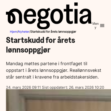
Hopp
til
innhold
Men
y
Hjem
/
Nyheter
/
Startskudd for årets lønnsoppgjør
Startskudd for årets
lønnsoppgjør
Mandag møttes partene i frontfaget til
oppstart i årets lønnsoppgjør. Reallønnsvekst
står sentralt i kravene fra arbeidstakersiden.
Lagt
24. mars 2026 09:11
Sist oppdatert:
26. mars 2026 10:20
ut
på