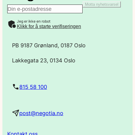
Motta nyhetsvarsel
E
Jeg er ikke en robot
-
Klikk for å starte verifiseringen
p
PB 9187 Grønland, 0187 Oslo
o
Lakkegata 23, 0134 Oslo
s
t
815 58 100
a
post@negotia.no
d
r
Kontakt oss