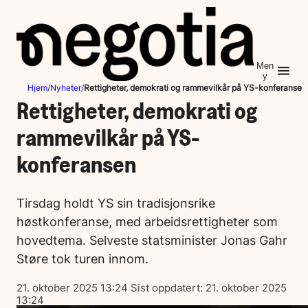
Hopp
til
innhold
Men
y
Hjem
/
Nyheter
/
Rettigheter, demokrati og rammevilkår på YS-konferansen
Rettigheter, demokrati og
rammevilkår på YS-
konferansen
Tirsdag holdt YS sin tradisjonsrike
høstkonferanse, med arbeidsrettigheter som
hovedtema. Selveste statsminister Jonas Gahr
Støre tok turen innom.
Lagt
21. oktober 2025 13:24
Sist oppdatert:
21. oktober 2025
ut
13:24
på