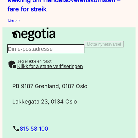
fare for streik
Aktuelt
Motta nyhetsvarsel
E
Jeg er ikke en robot
-
Klikk for å starte verifiseringen
p
PB 9187 Grønland, 0187 Oslo
o
Lakkegata 23, 0134 Oslo
s
t
815 58 100