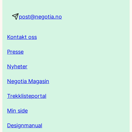
a
post@negotia.no
d
r
Kontakt oss
e
Presse
s
Nyheter
s
Negotia Magasin
e
Trekklisteportal
Min side
Designmanual