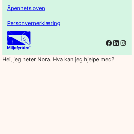
Åpenhetsloven
Personvernerklæring
Facebo
Linked
Ins
Hei, jeg heter Nora. Hva kan jeg hjelpe med?