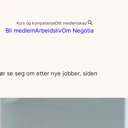
Kurs og kompetanse
Ditt medlemskap
Bli medlem
Arbeidsliv
Om Negotia
bør se seg om etter nye jobber, siden