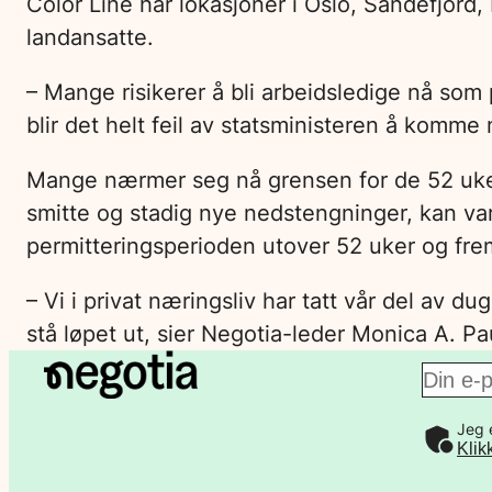
Color Line har lokasjoner i Oslo, Sandefjord
landansatte.
– Mange risikerer å bli arbeidsledige nå som 
blir det helt feil av statsministeren å komm
Mange nærmer seg nå grensen for de 52 ukene
smitte og stadig nye nedstengninger, kan va
permitteringsperioden utover 52 uker og fre
– Vi i privat næringsliv har tatt vår del av d
stå løpet ut, sier Negotia-leder Monica A. Pa
E
Jeg 
-
Klik