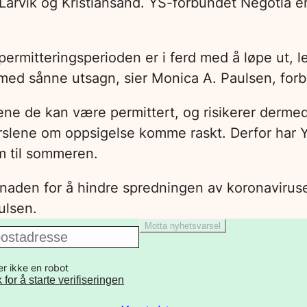
, Larvik og Kristiansand. YS-forbundet Negotia
permitteringsperioden er i ferd med å løpe ut, l
e med sånne utsagn, sier Monica A. Paulsen, for
 de kan være permittert, og risikerer dermed 
rslene om oppsigelse komme raskt. Derfor har 
m til sommeren.
ugnaden for å hindre spredningen av koronaviruset
ulsen.
Motta nyhetsvarsel
er ikke en robot
k for å starte verifiseringen