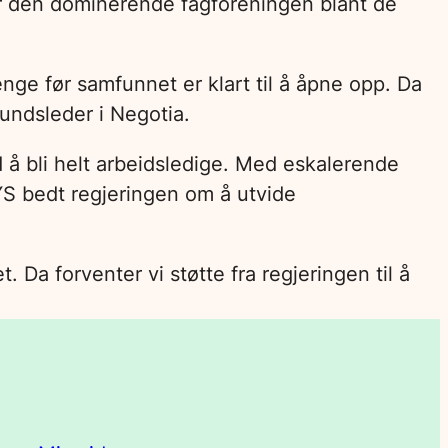
 er den dominerende fagforeningen blant de
enge før samfunnet er klart til å åpne opp. Da
bundsleder i Negotia.
å bli helt arbeidsledige. Med eskalerende
YS bedt regjeringen om å utvide
. Da forventer vi støtte fra regjeringen til å