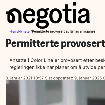
Hopp
til
innhold
Hjem
/
Nyheter
/
Permitterte provosert av Ernas arroganse
Permitterte provosert
Ansatte i Color Line er provosert etter bes
regjeringen ikke har planer om å utvide pe
Lagt
8. januar 2021 10:57
Sist oppdatert:
9. januar 2025 
ut
på