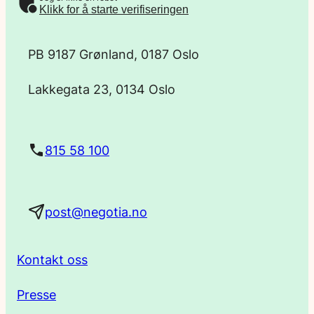
-
Klikk for å starte verifiseringen
p
PB 9187 Grønland, 0187 Oslo
o
Lakkegata 23, 0134 Oslo
s
t
815 58 100
a
post@negotia.no
d
r
Kontakt oss
e
Presse