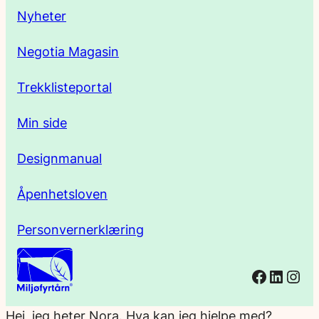
s
Nyheter
s
Negotia Magasin
e
Trekklisteportal
Min side
Designmanual
Åpenhetsloven
Personvernerklæring
Facebo
Linked
Ins
Hei, jeg heter Nora. Hva kan jeg hjelpe med?