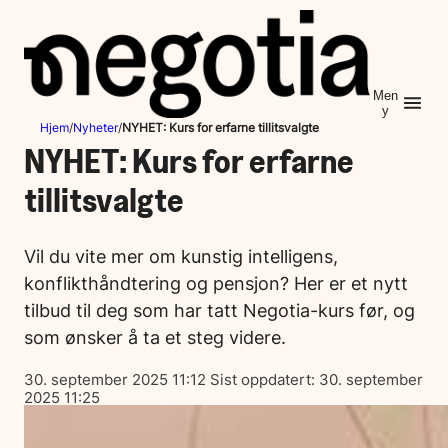
Hopp
til
innhold
Men
y
Hjem
/
Nyheter
/
NYHET: Kurs for erfarne tillitsvalgte
NYHET: Kurs for erfarne
tillitsvalgte
Vil du vite mer om kunstig intelligens,
konflikthåndtering og pensjon? Her er et nytt
tilbud til deg som har tatt Negotia-kurs før, og
som ønsker å ta et steg videre.
Lagt
30. september 2025 11:12
Sist oppdatert:
30. september
ut
2025 11:25
på