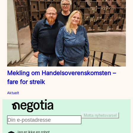
Mekling om Handelsoverenskomsten –
fare for streik
Aktuelt
Motta nyhetsvarsel
E
Jeg er ikke en robot