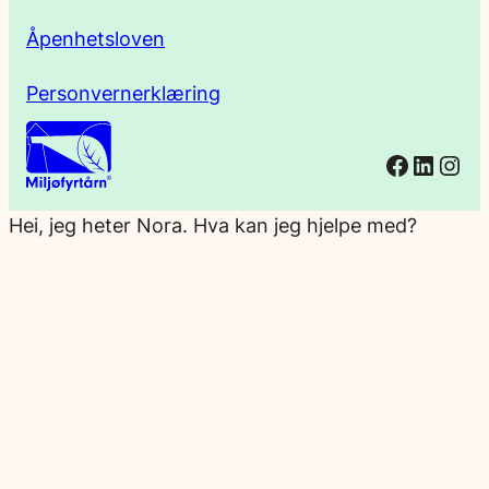
Åpenhetsloven
Personvernerklæring
Facebo
Linked
Ins
Hei, jeg heter Nora. Hva kan jeg hjelpe med?