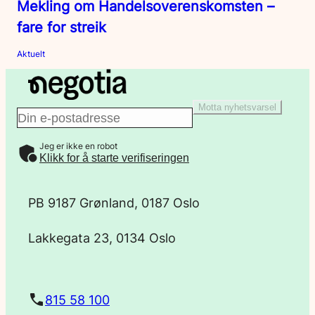
Mekling om Handelsoverenskomsten –
fare for streik
Aktuelt
Motta nyhetsvarsel
E
Jeg er ikke en robot
-
Klikk for å starte verifiseringen
p
PB 9187 Grønland, 0187 Oslo
o
Lakkegata 23, 0134 Oslo
s
t
815 58 100