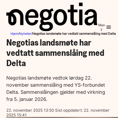
Hopp
til
innhold
Men
y
Hjem
/
Nyheter
/
Negotias landsmøte har vedtatt sammenslåing med Delta
Negotias landsmøte har
vedtatt sammenslåing med
Delta
Negotias landsmøte vedtok lørdag 22.
november sammenslåing med YS-forbundet
Delta. Sammenslåingen gjelder med virkning
fra 5. januar 2026.
Lagt
22. november 2025 13:50
Sist oppdatert:
22. november
ut
2025 15:41
på