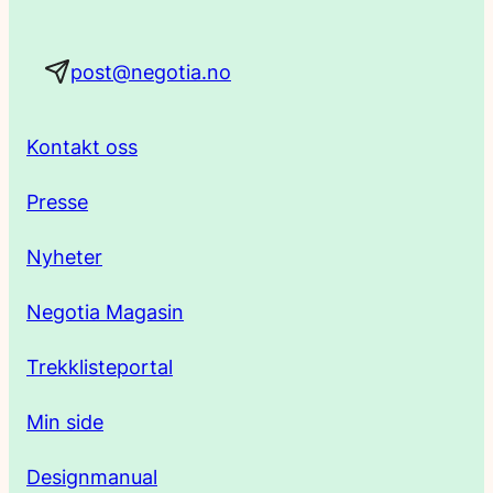
a
post@negotia.no
d
r
Kontakt oss
e
Presse
s
Nyheter
s
Negotia Magasin
e
Trekklisteportal
Min side
Designmanual