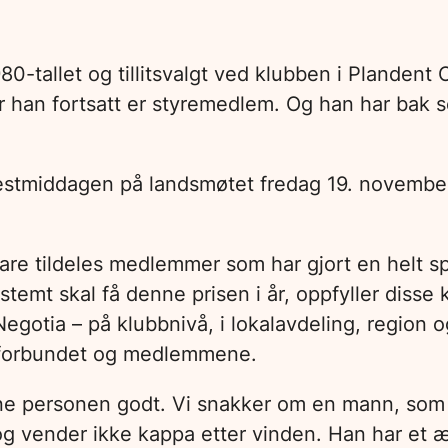
-tallet og tillitsvalgt ved klubben i Plandent 
r han fortsatt er styremedlem. Og han har bak 
festmiddagen på landsmøtet fredag 19. november
e tildeles medlemmer som har gjort en helt spe
temt skal få denne prisen i år, oppfyller disse 
 Negotia – på klubbnivå, i lokalavdeling, region 
or forbundet og medlemmene.
 personen godt. Vi snakker om en mann, som gjer
g vender ikke kappa etter vinden. Han har et 