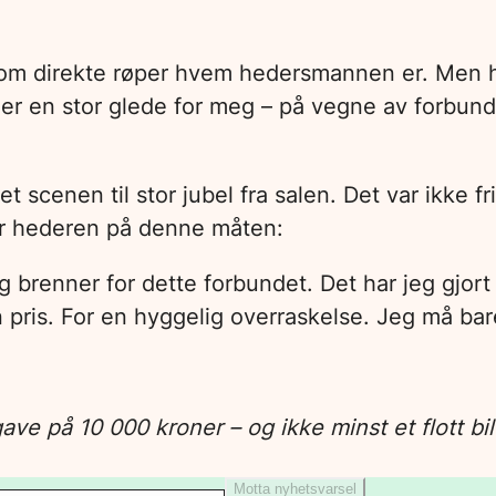
å som direkte røper hvem hedersmannen er. Men h
r en stor glede for meg – på vegne av forbundss
scenen til stor jubel fra salen. Det var ikke frit
or hederen på denne måten:
g brenner for dette forbundet. Det har jeg gjort i
 pris. For en hyggelig overraskelse. Jeg må bare 
ve på 10 000 kroner – og ikke minst et flott b
Motta nyhetsvarsel