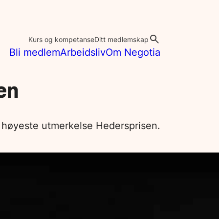
Kurs og kompetanse
Ditt medlemskap
Bli medlem
Arbeidsliv
Om Negotia
en
ets høyeste utmerkelse Hedersprisen.