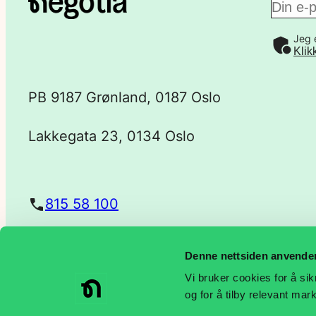
E
Jeg 
-
Klik
p
PB 9187 Grønland, 0187 Oslo
o
Lakkegata 23, 0134 Oslo
s
t
815 58 100
a
Denne nettsiden anvende
post@negotia.no
d
Vi bruker cookies for å sik
og for å tilby relevant ma