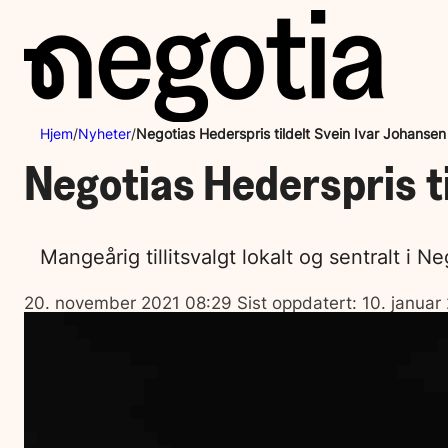
Hopp
til
innhold
Hjem
/
Nyheter
/
Negotias Hederspris tildelt Svein Ivar Johansen
Negotias Hederspris t
Mangeårig tillitsvalgt lokalt og sentralt i 
Lagt
20. november 2021 08:29
Sist oppdatert:
10. januar
ut
på