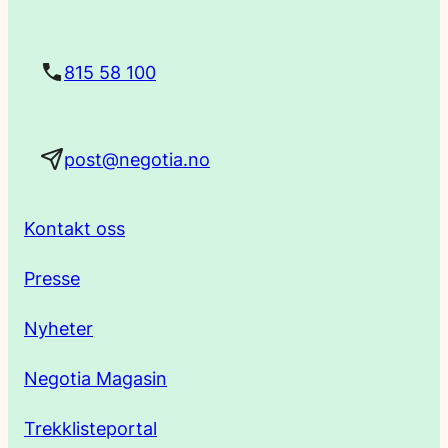
s
t
815 58 100
a
post@negotia.no
d
r
Kontakt oss
e
Presse
s
Nyheter
s
Negotia Magasin
e
Trekklisteportal