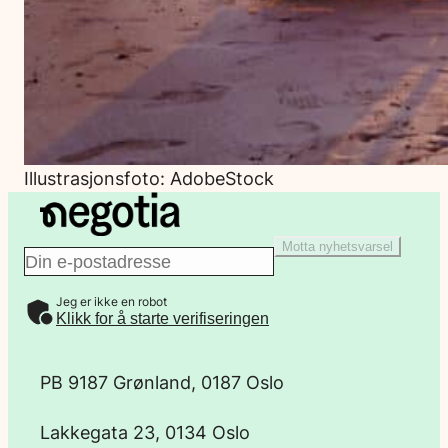
Illustrasjonsfoto: AdobeStock
Motta nyhetsvarsel
E
Jeg er ikke en robot
-
Klikk for å starte verifiseringen
p
PB 9187 Grønland, 0187 Oslo
o
Lakkegata 23, 0134 Oslo