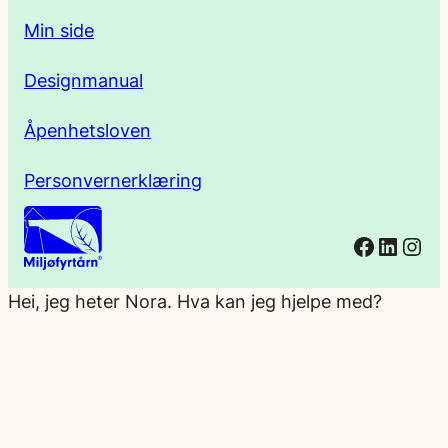
Min side
Designmanual
Åpenhetsloven
Personvernerklæring
Facebo
Linked
Ins
Hei, jeg heter Nora. Hva kan jeg hjelpe med?