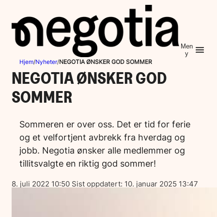
Hopp
til
innhold
Men
y
Hjem
/
Nyheter
/
NEGOTIA ØNSKER GOD SOMMER
NEGOTIA ØNSKER GOD
SOMMER
Sommeren er over oss. Det er tid for ferie
og et velfortjent avbrekk fra hverdag og
jobb. Negotia ønsker alle medlemmer og
tillitsvalgte en riktig god sommer!
Lagt
8. juli 2022 10:50
Sist oppdatert:
10. januar 2025 13:47
ut
på