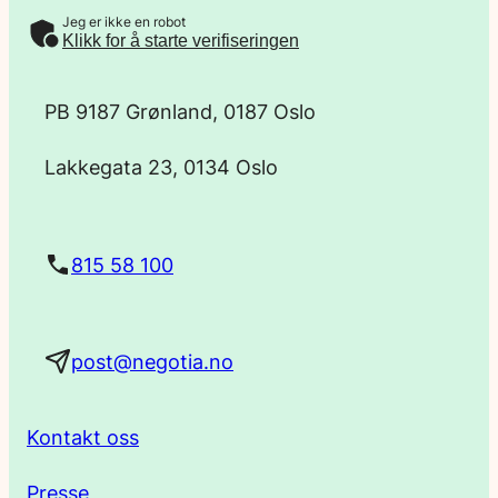
Jeg er ikke en robot
-
Klikk for å starte verifiseringen
p
PB 9187 Grønland, 0187 Oslo
o
Lakkegata 23, 0134 Oslo
s
t
815 58 100
a
post@negotia.no
d
r
Kontakt oss
e
Presse