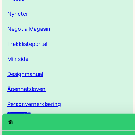
s
Nyheter
s
Negotia Magasin
e
Trekklisteportal
Min side
Designmanual
Åpenhetsloven
Personvernerklæring
Facebo
Linked
Ins