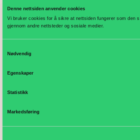
Hei, jeg heter Nora. Hva kan jeg hjelpe med?
Denne nettsiden anvender cookies
Vi bruker cookies for å sikre at nettsiden fungerer som den sk
gjennom andre nettsteder og sosiale medier.
Samtykkevalg
Nødvendig
Egenskaper
Statistikk
Markedsføring