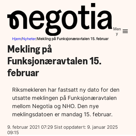
Hopp
til
innhold
Men
y
Hjem
/
Nyheter
/
Mekling på Funksjonæravtalen 15. februar
Mekling på
Funksjonæravtalen 15.
februar
Riksmekleren har fastsatt ny dato for den
utsatte meklingen på Funksjonæravtalen
mellom Negotia og NHO. Den nye
meklingsdatoen er mandag 15. februar.
Lagt
9. februar 2021 07:29
Sist oppdatert:
9. januar 2025
ut
09:15
på